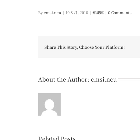
By
cmsi.ncu
|
10 8 月, 2018
|
知識庫
|
0 Comments
Share This Story, Choose Your Platform!
About the Author:
cmsi.ncu
Related Posts