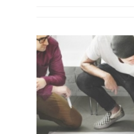
View
Larger
Image