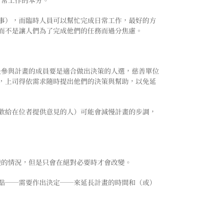
日常工作的本分。
事），而臨時人員可以幫忙完成日常工作，最好的方
而不是讓人們為了完成他們的任務而過分焦慮。
是參與計畫的成員要是適合做出決策的人選，慈善單位
，上司得依需求隨時提出他們的決策與幫助，以免延
歡給在位者提供意見的人）可能會減慢計畫的步調，
變的情況，但是只會在絕對必要時才會改變。
點──需要作出決定──來延長計畫的時間和（或）