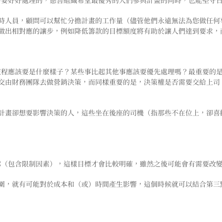
需要好好處理的，慈善組織希望最優秀的人們參與計畫的同時，也能堅守
時人員，顧問可以幫忙分擔計畫的工作量（儘管他們永遠無法為您做任何
做出相對應的讓步，例如降低籌款的目標額度將有助於讓人們達到要求，
流程應該要是什麼樣子？某些事比起其他事應該要優先處理嗎？最重要的
交由財務團隊去做營銷決策，
而同樣重要的是，決策權是否需要交給上司
計畫卻想要影響決策的人，這些坐在後座的司機（指那些不在位上，卻喜
廓（包含限制因素），這樣目標才會比較明確，雖然之後可能會有需要改
圍，就有可能對於成本和（或）時間產生影響，這個時候就可以結合第三