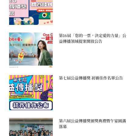
第16屆「您的一票，決定愛的力量」公
益傳播領域提案開放公告
第七屆公益傳播獎 初賽佳作名單公告
第六屆公益傳播獎頒獎典禮暨午宴圓滿
落幕