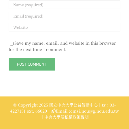
Save my name, email, and website in this browser
for the next time I comment.
© Copyright 2025 國立中央大學公益傳播中心｜☎：03-
4227151 ext. 66020｜📬Email :cmsi.ncu@g.ncu.edu.tw
｜中央大學隱私權政策聲明