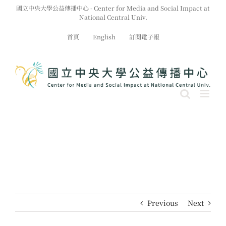
Skip
國立中央大學公益傳播中心 - Center for Media and Social Impact at
to
National Central Univ.
content
首頁
English
訂閱電子報
Previous
Next