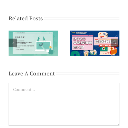
Related Posts
系
第16屆「您的一票，決
第八屆公益傳播獎 初賽
時
定愛的力量」公益傳播
佳作名單公告
領域提案開放公告
Leave A Comment
Comment