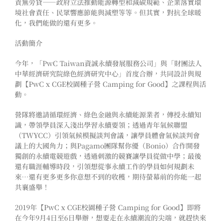
責無旁貸——政府立法推動能源轉型和減碳規範、企業落實環
境社會責任、民眾響應節能與減塑等等。但其實，對抗全球暖
化，我們能做的還有更多。
活動簡介
今年，「PwC Taiwan資誠永續發展服務公司」與「財團法人
中華經濟研究院綠色經濟研究中心」首度合辦，共同設計與規
劃【PwC x CGE校園種子營 Camping for Good】之課程與活
動。
營隊將邀請循環經濟、綠色金融與永續能源業者，傳授永續知
識，帶領學員深入淺出學習永續要領；透過青年氣候聯盟
（TWYCC）引領氣候模擬談判會議，讓學員體會氣候談判會
議上的大國角力；與Pagamo團隊幫你優（Bonio）合作開發
獨創的永續電競遊戲，透過刺激的競賽讓學員從做中學；最後
還有職涯輔導時段，引領想從事永續工作的學員如何規劃未
來…還有更多更多你意想不到的收穫，期待螢幕前的你能一起
共襄盛舉！
2019年【PwC x CGE校園種子營 Camping for Good】即將
在今年9月4日至6日舉辦，想要走在永續潮流的尖端，就趕快來