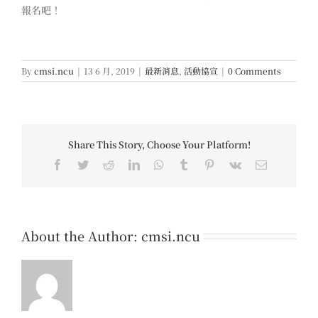
報名吧！
By
cmsi.ncu
|
13 6 月, 2019
|
最新消息
,
活動協宣
|
0 Comments
Share This Story, Choose Your Platform!
Facebook
Twitter
Reddit
LinkedIn
WhatsApp
Tumblr
Pinterest
Vk
Email
About the Author:
cmsi.ncu