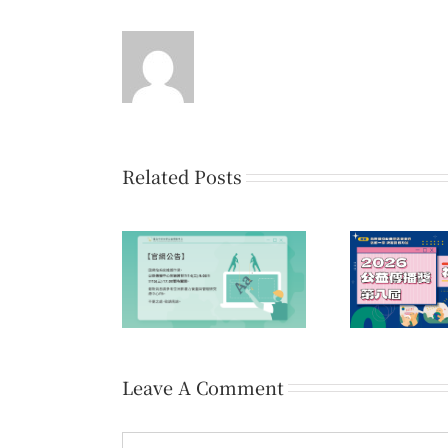
Related Posts
第1
公告】因網站系統
第八屆公益傳播獎 初賽
愛的
業，官網暫時關閉
佳作名單公告
Leave A Comment
Comment