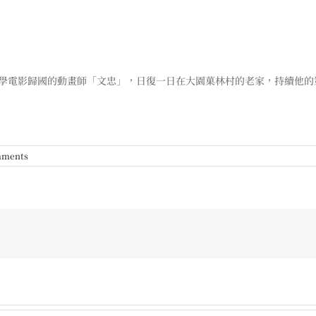
。學電影歸國的動畫師「文忠」，日復一日在大園菓林村的老家，持續他
mments