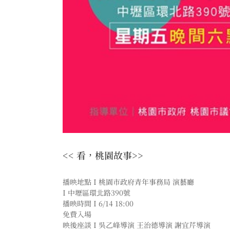
<< 看，桃園故事>>
播映地點 I 桃園市政府青年事務局 演藝廳
I 中壢區環北路390號
播映時間 I 6/14 18:00
免費入場
映後座談 I 吳乙峰導演 王治德導演 謝宜芹導演