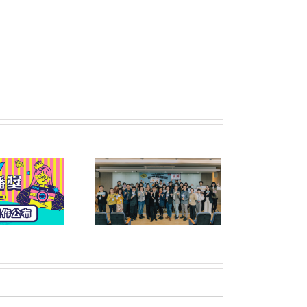
六屆公益傳播獎頒獎典
禮暨午宴圓滿落幕