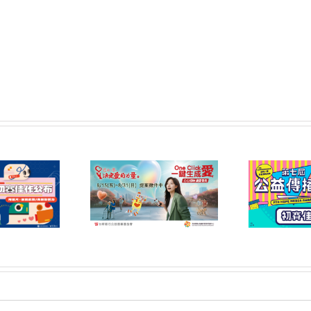
6屆「您的一票，決定
第七屆公益傳播獎 初賽
第
力量」公益傳播領域
佳作名單公告
提案開放公告