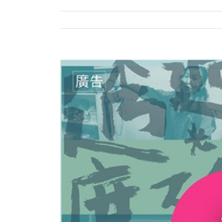
View
Larger
Image