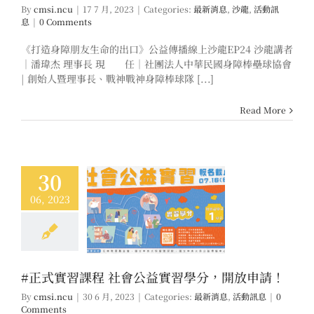
By
cmsi.ncu
|
17 7 月, 2023
|
Categories:
最新消息
,
沙龍
,
活動訊
息
|
0 Comments
《打造身障朋友生命的出口》公益傳播線上沙龍EP24 沙龍講者
｜潘瑋杰 理事長 現 任｜社團法人中華民國身障棒壘球協會
| 創始人暨理事長、戰神戰神身障棒球隊 [...]
Read More
30
06, 2023
習課程 社會公益實
分，開放申請！
消息
活動訊息
#正式實習課程 社會公益實習學分，開放申請！
By
cmsi.ncu
|
30 6 月, 2023
|
Categories:
最新消息
,
活動訊息
|
0
Comments