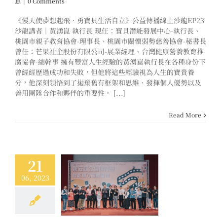
息
|
0 Comments
《慢天使夢想起飛．勇寶貝生活自立》公益傳播線上沙龍EP23
沙龍講者｜黃湧崑 執行長 現任：寶貝潛能發展中心-執行長、
桃園市親子教育協會-理事長、桃園市關懷弱勢慈善協會-秘書長
曾任：芒果社企股份有限公司-展業經理、台灣健康營養教育推
廣協會-總幹事 擁有豐富人生經驗的黃湧崑執行長在各種身份下
曾經經歷過成功和失敗，但他將這些經驗視為人生的寶貴養
分，他深刻領悟到了拋棄舊有框架和思維、發揮個人優勢以及
善用團隊合作和夥伴的重要性。 [...]
Read More
21
06, 2023
體、青年與社會 第
傳播獎暨影響力媒
論壇在中大
消息
活動訊息