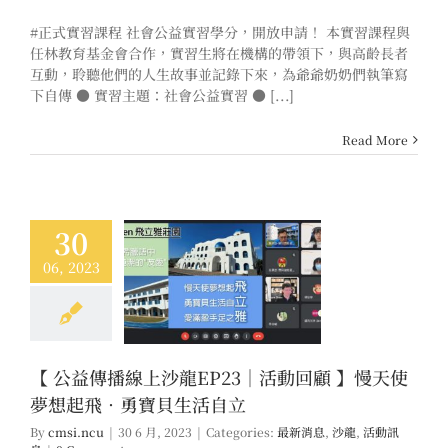
#正式實習課程 社會公益實習學分，開放申請！ 本實習課程與
任林教育基金會合作，實習生將在機構的帶領下，與高齡長者
互動，聆聽他們的人生故事並記錄下來，為爺爺奶奶們執筆寫
下自傳 ● 實習主題：社會公益實習 ● [...]
Read More
30
06, 2023
傳播線上沙龍EP23
回顧 】慢天使夢想
勇寶貝生活自立
息
沙龍
活動訊息
【 公益傳播線上沙龍EP23｜活動回顧 】慢天使
夢想起飛．勇寶貝生活自立
By
cmsi.ncu
|
30 6 月, 2023
|
Categories:
最新消息
,
沙龍
,
活動訊