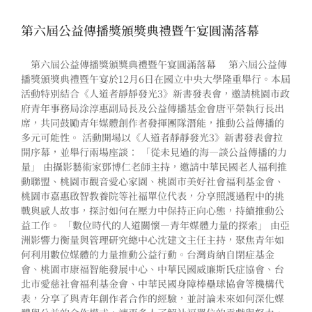
第六屆公益傳播獎頒獎典禮暨午宴圓滿落幕
第六屆公益傳播獎頒獎典禮暨午宴圓滿落幕 第六屆公益傳
播獎頒獎典禮暨午宴於12月6日在國立中央大學隆重舉行。本屆
活動特別結合《人道者靜靜發光3》新書發表會，邀請桃園市政
府青年事務局涂淳惠副局長及公益傳播基金會唐平榮執行長出
席，共同鼓勵青年媒體創作者發揮團隊潛能，推動公益傳播的
多元可能性。 活動開場以《人道者靜靜發光3》新書發表會拉
開序幕，並舉行兩場座談： 「從未見過的海—談公益傳播的力
量」 由攝影藝術家鄧博仁老師主持，邀請中華民國老人福利推
動聯盟、桃園市觀音愛心家園、桃園市美好社會福利基金會、
桃園市嘉惠啟智教養院等社福單位代表，分享照護過程中的挑
戰與感人故事，探討如何在壓力中保持正向心態，持續推動公
益工作。 「數位時代的人道關懷—青年媒體力量的探索」 由亞
洲影響力衡量與管理研究總中心沈建文主任主持，聚焦青年如
何利用數位媒體的力量推動公益行動。台灣肯納自閉症基金
會、桃園市康福智能發展中心、中華民國威廉斯氏症協會、台
北市愛慈社會福利基金會、中華民國身障棒壘球協會等機構代
表，分享了與青年創作者合作的經驗，並討論未來如何深化媒