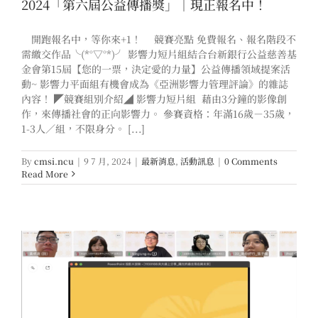
2024「第六屆公益傳播獎」｜現正報名中！
開跑報名中，等你來+1！ 競賽亮點 免費報名、報名階段不
需繳交作品╰(*°▽°*)╯ 影響力短片組結合台新銀行公益慈善基
金會第15屆【您的一票，決定愛的力量】公益傳播領域提案活
動~ 影響力平面組有機會成為《亞洲影響力管理評論》的雜誌
內容！ ◤競賽組別介紹◢ 影響力短片組 藉由3分鐘的影像創
作，來傳播社會的正向影響力。 參賽資格：年滿16歲－35歲，
1-3人／組，不限身分。 [...]
By
cmsi.ncu
|
9 7 月, 2024
|
最新消息
,
活動訊息
|
0 Comments
Read More