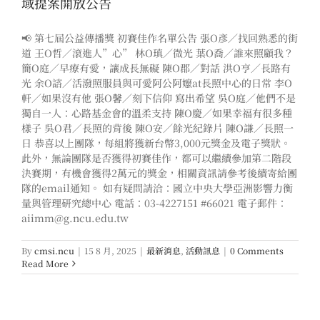
域提案開放公告
📢 第七屆公益傳播獎 初賽佳作名單公告 張O彥／找回熟悉的街
道 王O哲／滾進人”心” 林O瑱／微光 葉O喬／誰來照顧我？
簡O庭／早療有愛，讓成長無礙 陳O郡／對話 洪O亨／長路有
光 余O諮／活潑照服員與可愛阿公阿嬤at長照中心的日常 李O
軒／如果沒有他 張O馨／刻下信仰 寫出希望 吳O庭／他們不是
獨自一人：心路基金會的溫柔支持 陳O慶／如果幸福有很多種
樣子 吳O君／長照的背後 陳O安／餘光紀錄片 陳O謙／長照一
日 恭喜以上團隊，每組將獲新台幣3,000元獎金及電子獎狀。
此外，無論團隊是否獲得初賽佳作，都可以繼續參加第二階段
決賽期，有機會獲得2萬元的獎金，相關資訊請參考後續寄給團
隊的email通知。 如有疑問請洽：國立中央大學亞洲影響力衡
量與管理研究總中心 電話：03-4227151 #66021 電子郵件：
aiimm@g.ncu.edu.tw
By
cmsi.ncu
|
15 8 月, 2025
|
最新消息
,
活動訊息
|
0 Comments
Read More