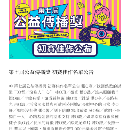
第七屆公益傳播獎 初賽佳作名單公告
📢 第七屆公益傳播獎 初賽佳作名單公告 張O彥／找回熟悉的街
道 王O哲／滾進人”心” 林O瑱／微光 葉O喬／誰來照顧我？
簡O庭／早療有愛，讓成長無礙 陳O郡／對話 洪O亨／長路有
光 余O諮／活潑照服員與可愛阿公阿嬤at長照中心的日常 李O
軒／如果沒有他 張O馨／刻下信仰 寫出希望 吳O庭／他們不是
獨自一人：心路基金會的溫柔支持 陳O慶／如果幸福有很多種
樣子 吳O君／長照的背後 陳O安／餘光紀錄片 陳O謙／長照一
日 恭喜以上團隊，每組將獲新台幣3,000元獎金及電子獎狀。