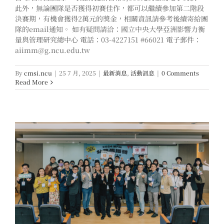
此外，無論團隊是否獲得初賽佳作，都可以繼續參加第二階段
決賽期，有機會獲得2萬元的獎金，相關資訊請參考後續寄給團
隊的email通知。 如有疑問請洽：國立中央大學亞洲影響力衡
量與管理研究總中心 電話：03-4227151 #66021 電子郵件：
aiimm@g.ncu.edu.tw
By
cmsi.ncu
|
25 7 月, 2025
|
最新消息
,
活動訊息
|
0 Comments
Read More