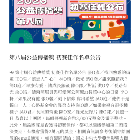
第八屆公益傳播獎 初賽佳作名單公告
📢 第七屆公益傳播獎 初賽佳作名單公告 張O彥／找回熟悉的街
道 王O哲／滾進人”心” 林O瑱／微光 葉O喬／誰來照顧我？
簡O庭／早療有愛，讓成長無礙 陳O郡／對話 洪O亨／長路有
光 余O諮／活潑照服員與可愛阿公阿嬤at長照中心的日常 李O
軒／如果沒有他 張O馨／刻下信仰 寫出希望 吳O庭／他們不是
獨自一人：心路基金會的溫柔支持 陳O慶／如果幸福有很多種
樣子 吳O君／長照的背後 陳O安／餘光紀錄片 陳O謙／長照一
日 恭喜以上團隊，每組將獲新台幣3,000元獎金及電子獎狀。
此外，無論團隊是否獲得初賽佳作，都可以繼續參加第二階段
決賽期，有機會獲得2萬元的獎金，相關資訊請參考後續寄給團
隊的email通知。 如有疑問請洽：國立中央大學亞洲影響力衡