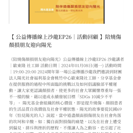
【 公益傳播線上沙龍EP26｜活動回顧 】陪燒傷
顏損朋友迎向陽光
《陪燒傷顏損朋友迎向陽光》公益傳播線上沙龍EP26 沙龍講者
｜歐東隆 社工師 活動日期｜2024年01月08日(週一) 活動時間
｜19:00-20:00 2024開年第一場公益傳播沙龍我們邀請到財團
法人陽光社會福利基金會桃竹中心歐東隆社工師，分享基金會
在提供服務的過程中所面臨的挑戰以及如何倡議臉部平權運
動，讓大家更認識顏損者，使更多的社會大眾關懷尊重每一張
不一樣的臉，藉以達成永續發展目標「SDGs 10減少不平
等」。 陽光基金會組織的核心價值，即是提升燒傷、顏損患者
的生活品質自我價值及社會平權狀態。陽光的故事要從民國69
年《怕見陽光的人》說起，當中道盡顏面損傷朋友在社會角落
的坎坷和辛酸。如：獨自面對損傷的痛楚，以及在社會上遭受
到偏見、排斥與挫折的歷程，不僅讓人為之動容，也引起了社