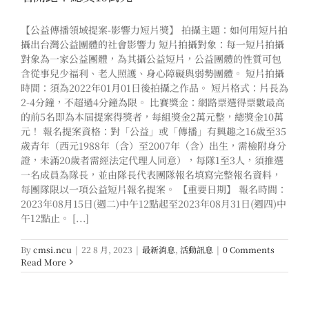
【公益傳播領域提案-影響力短片獎】 拍攝主題：如何用短片拍
攝出台灣公益團體的社會影響力 短片拍攝對象：每一短片拍攝
對象為一家公益團體，為其攝公益短片，公益團體的性質可包
含從事兒少福利、老人照護、身心障礙與弱勢團體。 短片拍攝
時間：須為2022年01月01日後拍攝之作品。 短片格式：片長為
2-4分鐘，不超過4分鐘為限。 比賽獎金：網路票選得票數最高
的前5名即為本屆提案得獎者，每組獎金2萬元整，總獎金10萬
元！ 報名提案資格：對「公益」或「傳播」有興趣之16歲至35
歲青年（西元1988年（含）至2007年（含）出生，需檢附身分
證，未滿20歲者需經法定代理人同意），每隊1至3人，須推選
一名成員為隊長，並由隊長代表團隊報名填寫完整報名資料，
每團隊限以一項公益短片報名提案。 【重要日期】 報名時間：
2023年08月15日(週二)中午12點起至2023年08月31日(週四)中
午12點止。 [...]
By
cmsi.ncu
|
22 8 月, 2023
|
最新消息
,
活動訊息
|
0 Comments
Read More