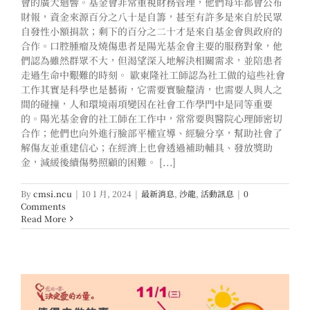
會的廣大迴響。基金會非常重視財務管理，他們每年都會公布
財報，資金來源百分之八十是自籌，甚至有許多是來自於民眾
自發性小額捐款；剩下的百分之二十才是來自基金會與政府的
合作。口腔腫瘤及燒傷患者是陽光基金會主要的服務對象，他
們認為雖然群眾不大，但渴望深入地解決相關需求，並陪患者
走過生命中艱難的時刻。 歐東隆社工師認為社工做的這些社會
工作其實是科學也是藝術，它需要實驗釐清，也需要人與人之
間的碰撞，人和環境兩項變因在社會工作學門中是同等重要
的。陽光基金會的社工師在工作中，常常要與醫院心理師密切
合作；他們也向外進行臉部平權宣導、經驗分享，幫助社會了
解傷友並重建信心；在經濟上也會透過補助輔具、發放獎助
金，減緩後續傷勢照顧的困難。 [...]
By
cmsi.ncu
|
10 1 月, 2024
|
最新消息
,
沙龍
,
活動訊息
|
0
Comments
Read More