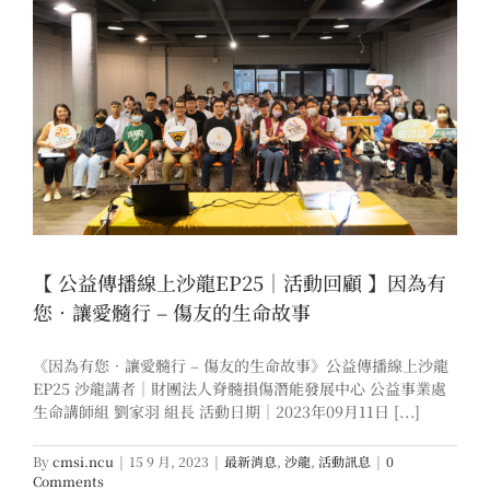
【 公益傳播線上沙龍EP25｜活動回顧 】因為有
您．讓愛髓行 – 傷友的生命故事
《因為有您．讓愛髓行 – 傷友的生命故事》公益傳播線上沙龍
EP25 沙龍講者｜財團法人脊髓損傷潛能發展中心 公益事業處
生命講師組 劉家羽 組長 活動日期｜2023年09月11日 [...]
By
cmsi.ncu
|
15 9 月, 2023
|
最新消息
,
沙龍
,
活動訊息
|
0
Comments