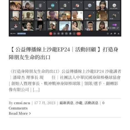
【 公益傳播線上沙龍EP24｜活動回顧 】打造身
障朋友生命的出口
《打造身障朋友生命的出口》公益傳播線上沙龍EP24 沙龍講者
｜潘瑋杰 理事長 現 任｜社團法人中華民國身障棒壘球協會
| 創始人暨理事長、戰神戰神身障棒球隊 | 領隊/選手、翻轉影
像有限公司 | [...]
By
cmsi.ncu
|
17 7 月, 2023
|
最新消息
,
沙龍
,
活動訊息
|
0
Comments
Read More