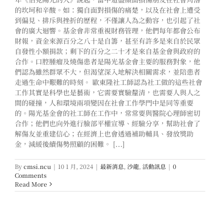
的坎坷和辛酸。如：獨自面對損傷的痛楚，以及在社會上遭受
到偏見、排斥與挫折的歷程，不僅讓人為之動容，也引起了社
會的廣大迴響。基金會非常重視財務管理，他們每年都會公布
財報，資金來源百分之八十是自籌，甚至有許多是來自於民眾
自發性小額捐款；剩下的百分之二十才是來自基金會與政府的
合作。口腔腫瘤及燒傷患者是陽光基金會主要的服務對象，他
們認為雖然群眾不大，但渴望深入地解決相關需求，並陪患者
走過生命中艱難的時刻。 歐東隆社工師認為社工做的這些社會
工作其實是科學也是藝術，它需要實驗釐清，也需要人與人之
間的碰撞，人和環境兩項變因在社會工作學門中是同等重要
的。陽光基金會的社工師在工作中，常常要與醫院心理師密切
合作；他們也向外進行臉部平權宣導、經驗分享，幫助社會了
解傷友並重建信心；在經濟上也會透過補助輔具、發放獎助
金，減緩後續傷勢照顧的困難。 [...]
By
cmsi.ncu
|
10 1 月, 2024
|
最新消息
,
沙龍
,
活動訊息
|
0
Comments
Read More