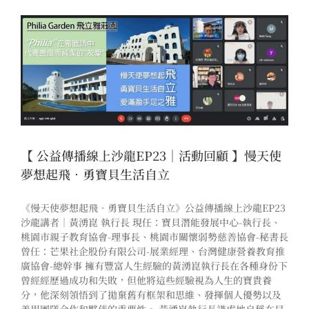
【 公益傳播線上沙龍EP23｜活動回顧 】慢天使
夢想起飛．勇寶貝生活自立
《慢天使夢想起飛．勇寶貝生活自立》公益傳播線上沙龍EP23
沙龍講者｜黃湧崑 執行長 現任：寶貝潛能發展中心-執行長、
桃園市親子教育協會-理事長、桃園市關懷弱勢慈善協會-秘書長
曾任：芒果社企股份有限公司-展業經理、台灣健康營養教育推
廣協會-總幹事 擁有豐富人生經驗的黃湧崑執行長在各種身份下
曾經經歷過成功和失敗，但他將這些經驗視為人生的寶貴養
分，他深刻領悟到了拋棄舊有框架和思維、發揮個人優勢以及