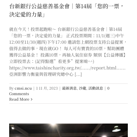
台新銀行公益慈善基金會｜第14屆「您的一票，
決定愛的力量」
就在今天！投票起跑啦～ 台新銀行公益慈善基金會｜第14屆
「您的一票，決定愛的力量」 正式投票期間：11/1(週三)中午
12:00至11/30(週四)下午17:00 邀請您上網投票支持公益提案，
值得去做的事，現在就GO！ 每人可有寶貴的10票，幫助團體
獲得公益基金！ 投滿10票，再抽人氣住宿券 類別【公益傳播】
立即投票去：(記得點選”看更多”提案唷^^)
https://www.taishincharity.org.tw/....../report.html......
亞洲影響力衡量與管理研究總中心 [...]
By
cmsi.ncu
|
1 11 月, 2023
|
最新消息
,
沙龍
,
活動訊息
|
0
Comments
Read More