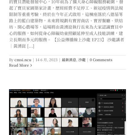
的寶貝潛能發展中心，10年前為了擴大身心障礙服務範圍，發
起了寶貝家園築家計畫，歷經經費不足停工、新冠疫情與法規
限制等重重考驗，終於在今年正式啟用，這棟座落於八德茄苳
路上的藍白建築物，未來將規劃有實習商店、實習餐廳、烘焙
坊、開心農場等，這場將由黃湧崑執行長來為大家認識寶貝中
心的服務，如何從身心障礙幼童照顧延伸至成人技能訓練，建
立長期而多元的服務。 【公益傳播線上沙龍 EP23】 沙龍講者
｜黃湧崑 [...]
By
cmsi.ncu
|
14 6 月, 2023
|
最新消息
,
沙龍
|
0 Comments
Read More