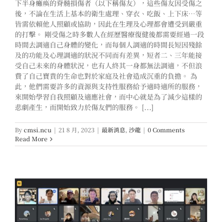
下半身癱瘓的脊髓損傷者（以下稱傷友），這些傷友因受傷之
後，不論在生活上基本的衛生處理、穿衣、吃飯、上下床…等
皆需依賴他人照顧或協助，因此在生理及心理都會遭受到嚴重
的打擊。 剛受傷之時多數人在經歷醫療復健後都需要經過一段
時間去調適自己身體的變化，而每個人調適的時間長短因殘餘
及的功能及心理調適的狀況不同而有差異，短者二、三年能接
受自己未來的身體狀況，也有人終其一身都無法調適，不但浪
費了自己寶貴的生命也對於家庭及社會造成沉重的負擔。 為
此，他們需要許多的資源與支持性服務給予適時適所的服務，
來開始學習自我照顧及適應社會，而中心就是為了減少這樣的
悲劇產生，而開始致力於傷友們的服務。 [...]
By
cmsi.ncu
|
21 8 月, 2023
|
最新消息
,
沙龍
|
0 Comments
Read More