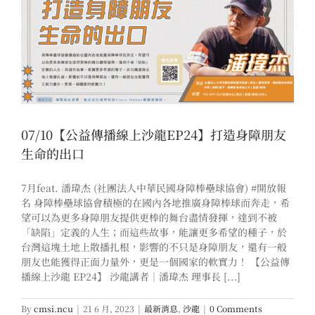
07/10【公益傳播線上沙龍EP24】打造身障朋友
生命的出口
7月feat. 潘瑋杰 (社團法人中華民國身障棒壘球協會) #開放報
名 身障棒壘球協會積極的在國內各地推廣身障棒球而奔走，希
望可以為更多身障朋友提供更棒的舞台盡情發揮，達到不被
「缺陷」定義的人生；而這些故事，能讓更多希望的種子，於
台灣這塊土地上散播扎根，影響的不只是身障朋友，還有一般
朋友也能獲得正面力量外，更是一個國家的軟實力！ 【公益傳
播線上沙龍 EP24】 沙龍講者｜潘瑋杰 理事長 [...]
By
cmsi.ncu
|
21 6 月, 2023
|
最新消息
,
沙龍
|
0 Comments