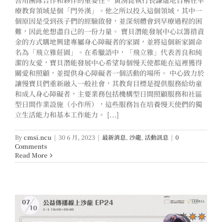
善用團隊合作和夥伴的重要性。 黃湧崑執行長謙虛地自稱在早
療教育領域是個「門外漢」。他之所以投入這個領域，其中一
個原因是受到孩子們的經驗啟發，並深刻體會到早療過程的困
難，因此他想盡自己的一份力量。 寶貝潛能發展中心以籌措資
金的方式購地興建專屬身心障礙者的家園，並將這個新家園命
名為「飛立雅莊園」。在希臘語中，「飛立雅」代表善良和純
潔的友愛，寶貝潛能發展中心希望每個慢天使都能在這裡獲得
關愛和照顧，並提供身心障礙者一個活動的場所。 中心致力於
讓慢寶貝們重新融入一般社會，其教育目標是提供服務給幼童
和成人身心障礙者，主要業務包括機構型日間照顧服務和社區
型日間作業設施（小作所），這些服務旨在培養慢天使們的獨
立生活能力和基本工作能力。 [...]
By
cmsi.ncu
|
30 6 月, 2023
|
最新消息
,
沙龍
,
活動訊息
|
0
Comments
Read More