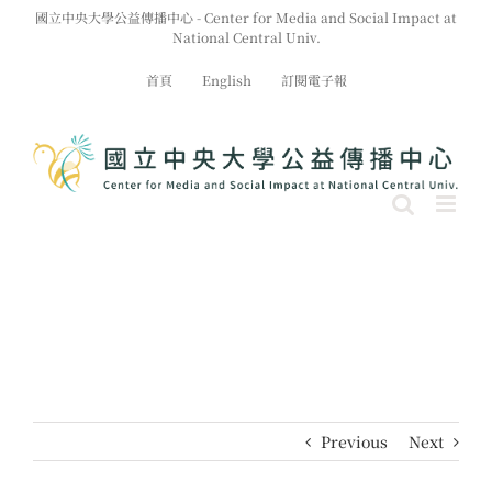
Skip
國立中央大學公益傳播中心 - Center for Media and Social Impact at
to
National Central Univ.
content
首頁
English
訂閱電子報
Previous
Next