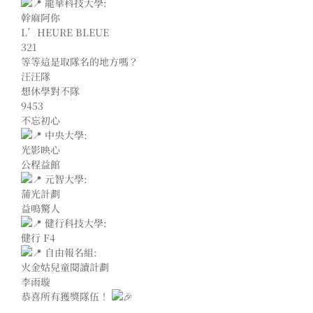
龍華科技大學:
幹麻阿你
L’HEURE BLEUE
321
等等這是取隊名的地方嗎？
汪汪隊
想休學對不隊
9453
不忘初心
中央大學:
光影映心
公程益館
元智大學:
蒲光計劃
益鳴驚人
健行科技大學:
健行 F4
自由報名組:
火金姑兒童閱讀計劃
李雨璇
恭喜所有獲獎隊伍！
.