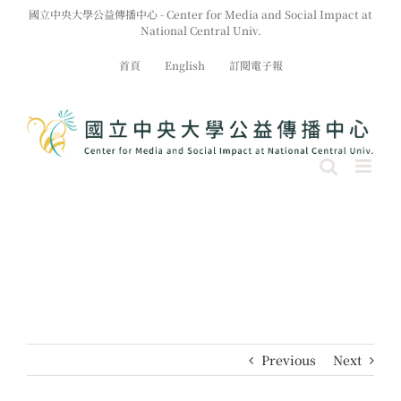
Skip
國立中央大學公益傳播中心 - Center for Media and Social Impact at
to
National Central Univ.
content
首頁
English
訂閱電子報
Previous
Next