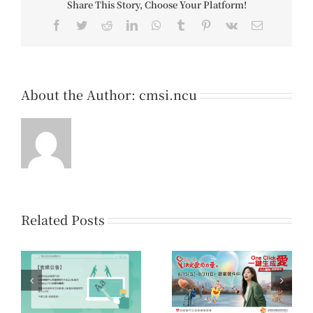
Share This Story, Choose Your Platform!
Facebook
Twitter
Reddit
LinkedIn
WhatsApp
Tumblr
Pinterest
Vk
Email
About the Author:
cmsi.ncu
Related Posts
系
第16屆「您的一票，決
第七屆公益傳播獎 初賽
時
定愛的力量」公益傳播
佳作名單公告
領域提案開放公告