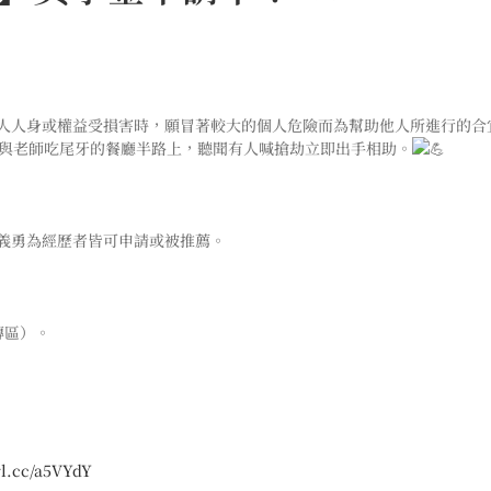
人人身或權益受損害時，願冒著較大的個人危險而為幫助他人所進行的合
與老師吃尾牙的餐廳半路上，聽聞有人喊搶劫立即出手相助。
。
義勇為經歷者皆可申請或被推薦。
傳區）。
rl.cc/a5VYdY