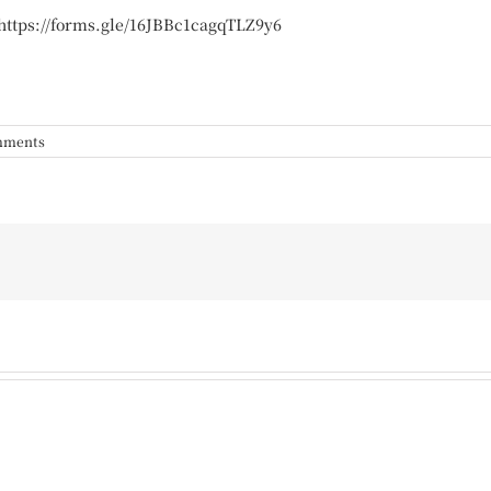
https://forms.gle/16JBBc1cagqTLZ9y6
mments