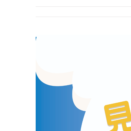
View
Larger
Image