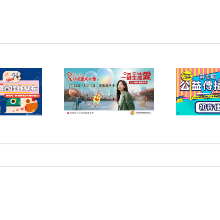
6屆「您的一票，決定
第七屆公益傳播獎 初賽
第
力量」公益傳播領域
佳作名單公告
提案開放公告