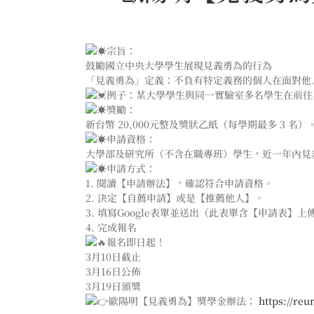
宗旨：
鼓勵國立中央大學學生展現見義勇為的行為
「見義勇為」定義：不負有特定義務的個人在面對他
例子：某大學學生與同一實驗室多名學生在前往
獎勵：
新台幣 20,000元整及獎狀乙紙（每學期最多 3 名）
申請資格：
大學部及研究所（不含在職專班）學生，近一年內見
申請方式：
1. 閱讀【申請辦法】，確認符合申請資格。
2. 決定【自薦申請】或是【推薦他人】。
3. 填寫Google表單並送出（此表單含【申請表】上
4. 完成報名
報名即日起！
3月10日截止
3月16日公佈
3月19日頒獎
歐陽明【見義勇為】獎學金辦法：
https://reu