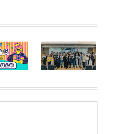
六屆公益傳播獎頒獎典
禮暨午宴圓滿落幕