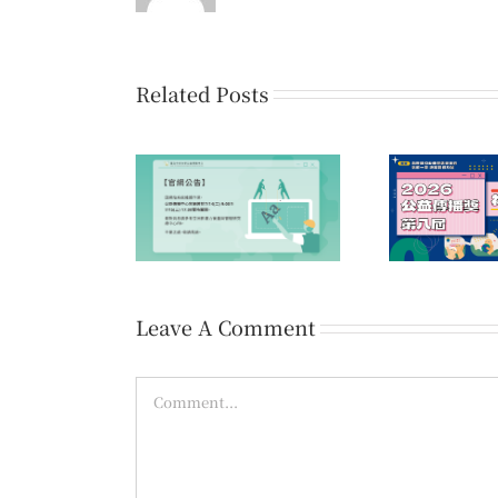
Related Posts
第1
公告】因網站系統
第八屆公益傳播獎 初賽
愛的
業，官網暫時關閉
佳作名單公告
Leave A Comment
Comment