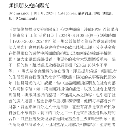
顏損朋友迎向陽光
By
cmsi.ncu
|
10 1 月, 2024
|
Categories:
最新消息
,
沙龍
,
活動訊
息
|
0 Comments
《陪燒傷顏損朋友迎向陽光》公益傳播線上沙龍EP26 沙龍講者
｜歐東隆 社工師 活動日期｜2024年01月08日(週一) 活動時間
｜19:00-20:00 2024開年第一場公益傳播沙龍我們邀請到財團
法人陽光社會福利基金會桃竹中心歐東隆社工師，分享基金會
在提供服務的過程中所面臨的挑戰以及如何倡議臉部平權運
動，讓大家更認識顏損者，使更多的社會大眾關懷尊重每一張
不一樣的臉，藉以達成永續發展目標「SDGs 10減少不平
等」。 陽光基金會組織的核心價值，即是提升燒傷、顏損患者
的生活品質自我價值及社會平權狀態。陽光的故事要從民國69
年《怕見陽光的人》說起，當中道盡顏面損傷朋友在社會角落
的坎坷和辛酸。如：獨自面對損傷的痛楚，以及在社會上遭受
到偏見、排斥與挫折的歷程，不僅讓人為之動容，也引起了社
會的廣大迴響。基金會非常重視財務管理，他們每年都會公布
財報，資金來源百分之八十是自籌，甚至有許多是來自於民眾
自發性小額捐款；剩下的百分之二十才是來自基金會與政府的
合作。口腔腫瘤及燒傷患者是陽光基金會主要的服務對象，他
們認為雖然群眾不大，但渴望深入地解決相關需求，並陪患者