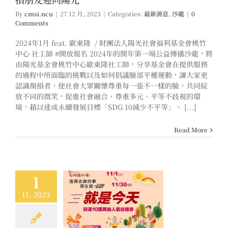
By
cmsi.ncu
|
27 12 月, 2023
|
Categories:
最新消息
,
沙龍
|
0
Comments
2024年1月 feat. 歐東隆 / 財團法人陽光社會福利基金會桃竹
中心 社工師 #開放報名 2024年的開年第一場公益傳播沙龍，將
由陽光基金會桃竹中心歐東隆社工師，分享基金會在提供服務
的過程中所面臨的挑戰以及如何倡議臉部平權運動，讓大家更
認識顏損者，使社會大眾關懷尊重每一張不一樣的臉，共同綻
放不同的微笑，促進社會融合、尊重多元、平等不歧視的環
境，藉以達成永續發展目標「SDG 10減少不平等」。 [...]
Read More
1
11, 2023
公益慈善基金會｜
「您的一票，決定愛
的力量」