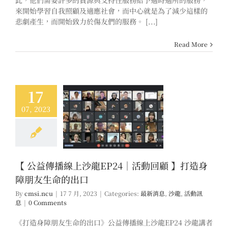
此，他們需要許多的資源與支持性服務給予適時適所的服務，
來開始學習自我照顧及適應社會，而中心就是為了減少這樣的
悲劇產生，而開始致力於傷友們的服務。 [...]
Read More
17
07, 2023
傳播線上沙龍EP24
回顧 】打造身障朋
生命的出口
息
沙龍
活動訊息
【 公益傳播線上沙龍EP24｜活動回顧 】打造身
障朋友生命的出口
By
cmsi.ncu
|
17 7 月, 2023
|
Categories:
最新消息
,
沙龍
,
活動訊
息
|
0 Comments
《打造身障朋友生命的出口》公益傳播線上沙龍EP24 沙龍講者