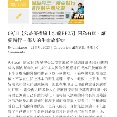
08, 2023
1【公益傳播線上沙龍
】因為有您．讓愛髓
 傷友的生命故事🫶
新消息
沙龍
09/11【公益傳播線上沙龍EP25】因為有您．讓
愛髓行 – 傷友的生命故事🫶
By
cmsi.ncu
|
21 8 月, 2023
|
Categories:
最新消息
,
沙龍
|
0
Comments
9月feat. 劉家羽 (脊髓中心公益事業處 生命講師組 組長) #開放
報名 國內每年約有1,400多人因為各種意外而成為四肢癱瘓或
下半身癱瘓的脊髓損傷者（以下稱傷友），這些傷友因受傷之
後，不論在生活上基本的衛生處理、穿衣、吃飯、上下床…等
皆需依賴他人照顧或協助，因此在生理及心理都會遭受到嚴重
的打擊。 剛受傷之時多數人在經歷醫療復健後都需要經過一段
時間去調適自己身體的變化，而每個人調適的時間長短因殘餘
及的功能及心理調適的狀況不同而有差異，短者二、三年能接
受自己未來的身體狀況，也有人終其一身都無法調適，不但浪
費了自己寶貴的生命也對於家庭及社會造成沉重的負擔。 為