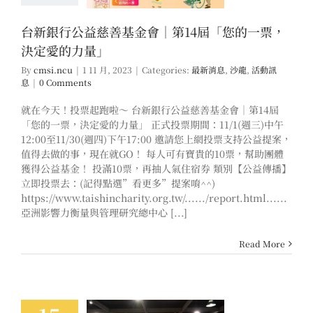
息
沙龍
活動訊息
台新銀行公益慈善基金會｜第14屆「您的一票，
決定愛的力量」
By
cmsi.ncu
|
1 11 月, 2023
|
Categories:
最新消息
,
沙龍
,
活動訊
息
|
0 Comments
就在今天！投票起跑啦～ 台新銀行公益慈善基金會｜第14屆
「您的一票，決定愛的力量」 正式投票期間：11/1(週三)中午
12:00至11/30(週四)下午17:00 邀請您上網投票支持公益提案，
值得去做的事，現在就GO！ 每人可有寶貴的10票，幫助團體
獲得公益基金！ 投滿10票，再抽人氣住宿券 類別【公益傳播】
立即投票去：(記得點選”看更多”提案唷^^)
https://www.taishincharity.org.tw/....../report.html......
亞洲影響力衡量與管理研究總中心 [...]
Read More