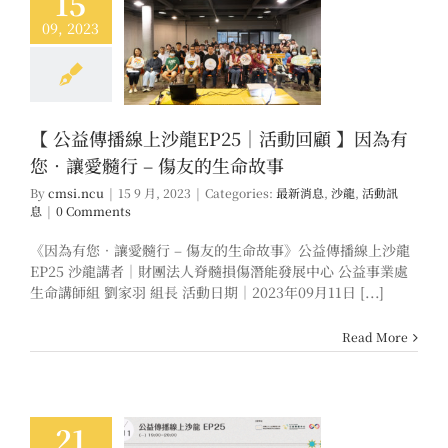
15
09, 2023
傳播線上沙龍EP25
回顧 】因為有您．
 – 傷友的生命故事
息
沙龍
活動訊息
【 公益傳播線上沙龍EP25｜活動回顧 】因為有
您．讓愛髓行 – 傷友的生命故事
By
cmsi.ncu
|
15 9 月, 2023
|
Categories:
最新消息
,
沙龍
,
活動訊
息
|
0 Comments
《因為有您．讓愛髓行 – 傷友的生命故事》公益傳播線上沙龍
EP25 沙龍講者｜財團法人脊髓損傷潛能發展中心 公益事業處
生命講師組 劉家羽 組長 活動日期｜2023年09月11日 [...]
Read More
21