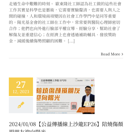
走過生命中艱難的時刻。 歐東隆社工師認為社工做的這些社會
工作其實是科學也是藝術，它需要實驗釐清，也需要人與人之
間的碰撞，人和環境兩項變因在社會工作學門中是同等重要
的。陽光基金會的社工師在工作中，常常要與醫院心理師密切
合作；他們也向外進行臉部平權宣導、經驗分享，幫助社會了
解傷友並重建信心；在經濟上也會透過補助輔具、發放獎助
金，減緩後續傷勢照顧的困難。 [...]
Read More
27
12, 2023
01/08【公益傳播線
P26】陪燒傷顏損
友迎向陽光
新消息
沙龍
2024/01/08【公益傳播線上沙龍EP26】陪燒傷顏
損朋友迎向陽光