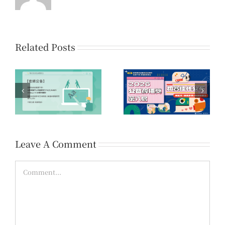
Related Posts
系
第16屆「您的一票，決
第八屆公益傳播獎 初賽
時
定愛的力量」公益傳播
佳作名單公告
領域提案開放公告
Leave A Comment
Comment