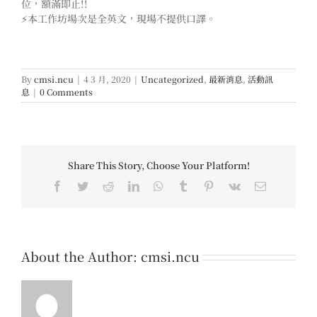
位，額滿即止!!
⚡️
本工作坊場次是全英文，現場不提供口譯。
By
cmsi.ncu
|
4 3 月, 2020
|
Uncategorized
,
最新消息
,
活動訊
息
|
0 Comments
Share This Story, Choose Your Platform!
Facebook
Twitter
Reddit
LinkedIn
WhatsApp
Tumblr
Pinterest
Vk
Email
About the Author:
cmsi.ncu