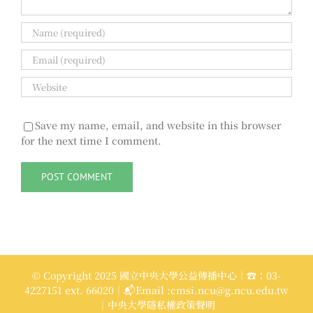
Save my name, email, and website in this browser
for the next time I comment.
© Copyright 2025 國立中央大學公益傳播中心｜☎：03-
4227151 ext. 66020｜📬Email :cmsi.ncu@g.ncu.edu.tw
｜中央大學隱私權政策聲明