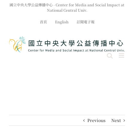
Skip
國立中央大學公益傳播中心 - Center for Media and Social Impact at
to
National Central Univ.
content
首頁
English
訂閱電子報
Previous
Next