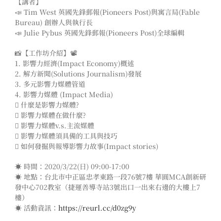
【講者】
📣
Tim West 英國先鋒郵報(Pioneers Post)與寓言局(Fable
Bureau) 創辦人與執行長
📣
Julie Pybus 英國先鋒郵報(Pioneers Post)全球編輯
📸
【工作坊介紹】
📽
1. 影響力經濟(Impact Economy)概述
2. 解方新聞(Solutions Journalism)發展
3. 多元影響力媒體管道
4. 影響力媒體 (Impact Media)
 什麼是影響力媒體?
 影響力媒體在做什麼?
 影響力媒體v.s.主流媒體
 影響力媒體須具備的工具與技巧
 如何發掘與報導影響力故事(Impact stories)
☀️
時間：2020/3/22(日) 09:00-17:00
☀️
地點：台北市中正區忠孝東路一段76號7樓 華圓MCA創新研
發中心702教室（捷運善導寺站3號出口一出來右邊的大樓上7
樓）
☀️
活動資訊：
https://reurl.cc/d0zg9y