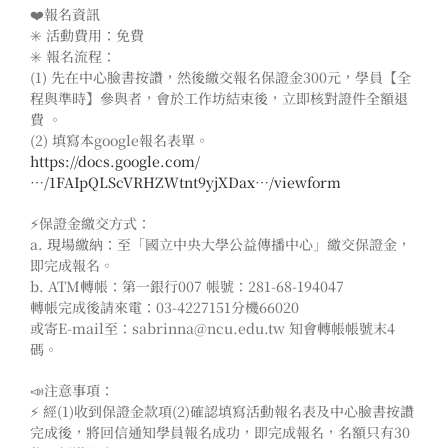
❤️
報名資訊
✳️
活動費用：免費
✳️
報名流程：
(1) 先在中心臉書按讚，然後繳交報名保證金300元，學員【全
程與準時】參與者，會於工作坊結束後，立即核對證件全額退
費 。
(2) 填寫本google報名表單。
https://docs.google.com/
…/1FAIpQLScVRHZWtnt9yjXDax…/viewform
⚡️
保證金繳交方式：
a. 現場繳納：至「國立中央大學公益傳播中心」繳交保證金，
即完成報名。
b. ATM轉帳：第一銀行007 帳號：281-68-194047
轉帳完成後請來電：03-4227151分機66020
或寄E-mail至：sabrinna@ncu.edu.tw 知會轉帳帳號末4
碼。
📣
注意事項：
⚡️
經(1)收到保證金款項(2)確認填寫活動報名表及中心臉書按讚
完成後，將回信通知學員報名成功，即完成報名，名額只有30