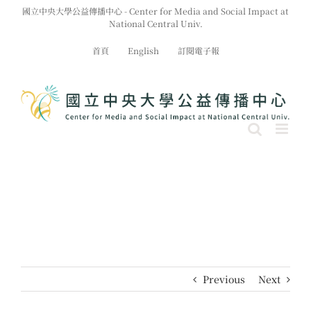
Skip
國立中央大學公益傳播中心 - Center for Media and Social Impact at
to
National Central Univ.
content
首頁
English
訂閱電子報
Previous
Next