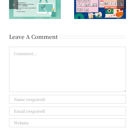
系
第16屆「您的一票，決
第八屆公益傳播獎 初賽
時
定愛的力量」公益傳播
佳作名單公告
領域提案開放公告
Leave A Comment
Comment