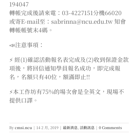
194047
轉帳完成後請來電：03-4227151分機66020
或寄E-mail至：sabrinna@ncu.edu.tw 知會
轉帳帳號末4碼。
📣注意事項：
⚡️ 經(1)確認活動報名表完成及(2)收到保證金款
項後，將回信通知學員報名成功，即完成報
名，名額只有40位，額滿即止!!
⚡️本工作坊有75%的場次會是全英文，現場不
提供口譯。
By
cmsi.ncu
|
14 2 月, 2019
|
最新消息
,
活動訊息
|
0 Comments