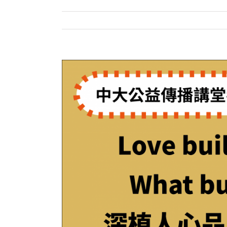
View
Larger
Image