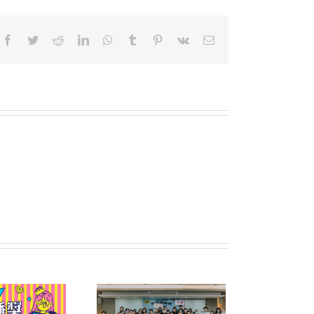
Facebook
Twitter
Reddit
LinkedIn
WhatsApp
Tumblr
Pinterest
Vk
Email