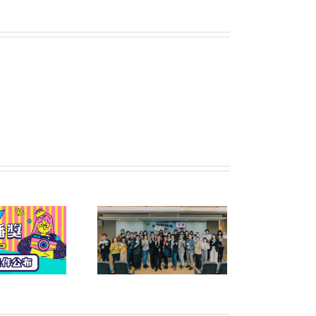
六屆公益傳播獎頒獎典
禮暨午宴圓滿落幕