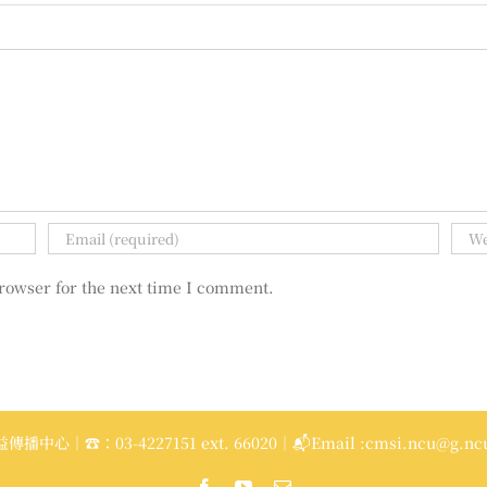
rowser for the next time I comment.
播中心｜☎：03-4227151 ext. 66020｜📬Email :cmsi.ncu@g.ncu
Facebook
YouTube
Email