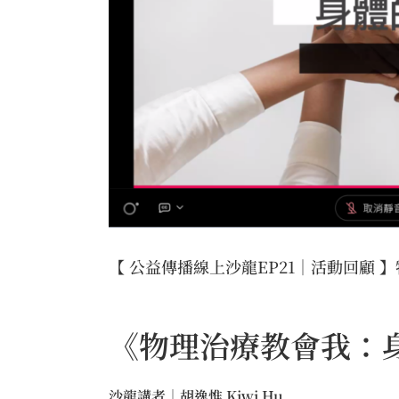
【 公益傳播線上沙龍EP21｜活動回顧
《物理治療教會我：身
沙龍講者｜胡逸惟 Kiwi Hu