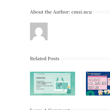
About the Author:
cmsi.ncu
Related Posts
第1
公告】因網站系統
第八屆公益傳播獎 初賽
愛的
業，官網暫時關閉
佳作名單公告
Leave A Comment