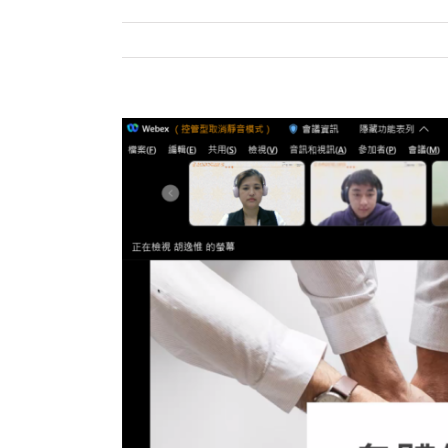
View
Larger
Image