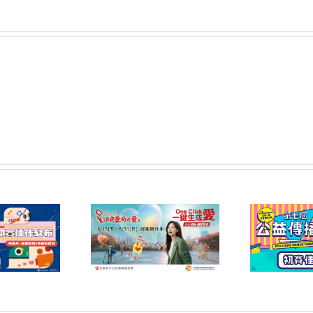
6屆「您的一票，決定
第七屆公益傳播獎 初賽
第
力量」公益傳播領域
佳作名單公告
提案開放公告