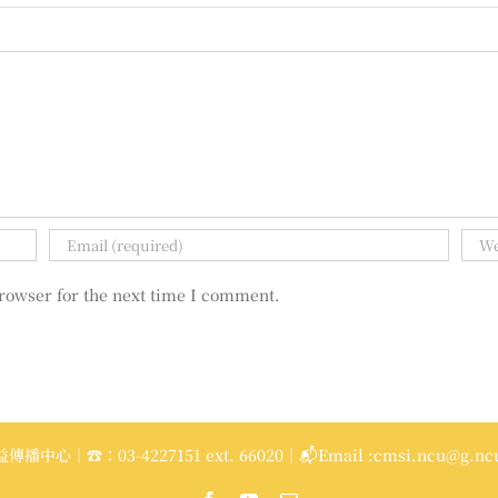
rowser for the next time I comment.
播中心｜☎：03-4227151 ext. 66020｜📬Email :cmsi.ncu@g.ncu