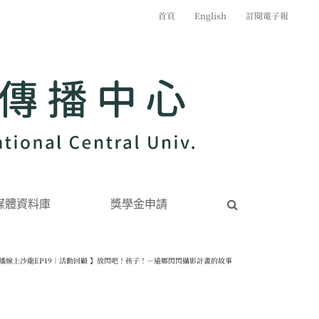
首頁
English
訂閱電子報
媒體資料庫
獎學金申請
傳播線上沙龍EP19｜活動回顧 】放閃吧！孩子！－遠鄉閃閃攝影計畫的故事