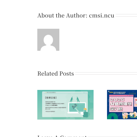
About the Author:
cmsi.ncu
Related Posts
第1
公告】因網站系統
第八屆公益傳播獎 初賽
愛的
業，官網暫時關閉
佳作名單公告