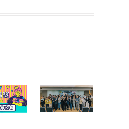
六屆公益傳播獎頒獎典
禮暨午宴圓滿落幕