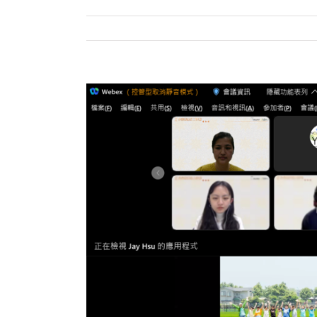
View
Larger
Image