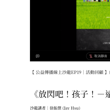
【 公益傳播線上沙龍EP19｜活動回顧
《放閃吧！孩子！－遠
沙龍講者｜徐振傑 (Jay Hsu)