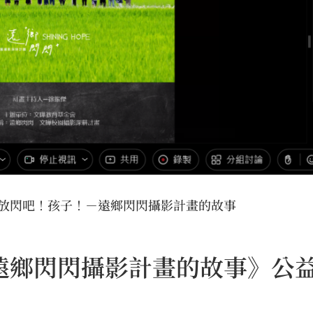
 】放閃吧！孩子！－遠鄉閃閃攝影計畫的故事
鄉閃閃攝影計畫的故事》公益