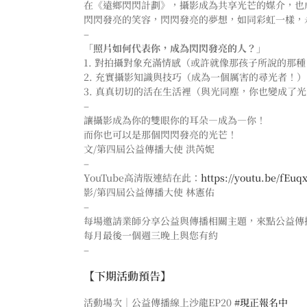
在《遠鄉閃閃計劃》，攝影成為共享光芒的媒介，也
閃閃發亮的笑容，閃閃發亮的夢想，如同彩虹一樣，
–
「照片如何代表你，成為閃閃發亮的人？」
1. 對拍攝對象充滿情感（或許就像那孩子所說的那
2. 充實攝影知識與技巧（成為一個厲害的尋光者！）
3. 真真切切的活在生活裡（與光同塵，你也變成了
–
讓攝影成為你的雙眼你的耳朵—成為—你！
而你也可以是那個閃閃發亮的光芒！
文/第四屆公益傳播大使 洪芮妮
–
YouTube高清版連結在此：
https://youtu.be/fEuq
影/第四屆公益傳播大使 林憲佑
–
每場邀請業師分享公益與傳播相關主題，來點公益傳
每月最後一個週三晚上與您有約
–
【下期活動預告】
活動場次｜公益傳播線上沙龍EP20
#現正報名中