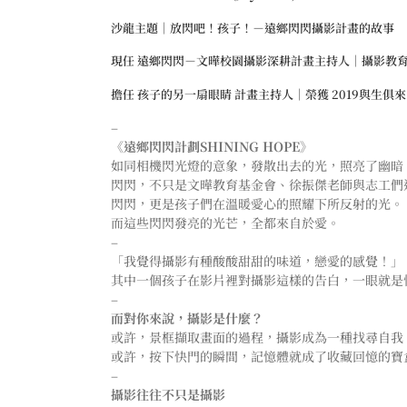
沙龍主題｜放閃吧！孩子！－遠鄉閃閃攝影計畫的故事
現任 遠鄉閃閃－文曄校園攝影深耕計畫主持人｜攝影教
擔任 孩子的另一扇眼睛 計畫主持人｜榮獲 2019與生俱來的
–
《遠鄉閃閃計劃SHINING HOPE》
如同相機閃光燈的意象，發散出去的光，照亮了幽暗
閃閃，不只是文曄教育基金會、徐振傑老師與志工們
閃閃，更是孩子們在溫暖愛心的照耀下所反射的光。
而這些閃閃發亮的光芒，全都來自於愛。
–
「我覺得攝影有種酸酸甜甜的味道，戀愛的感覺！」
其中一個孩子在影片裡對攝影這樣的告白，一眼就是
–
而對你來說，攝影是什麼？
或許，景框擷取畫面的過程，攝影成為一種找尋自我
或許，按下快門的瞬間，記憶體就成了收藏回憶的寶
–
攝影往往不只是攝影