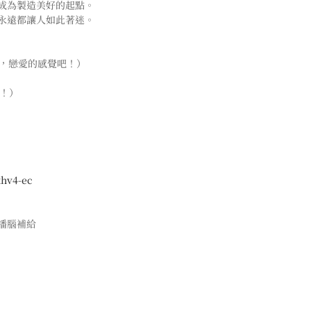
成為製造美好的起點。
永遠都讓人如此著迷。
種，戀愛的感覺吧！）
光！）
xhv4-ec
播腦補給