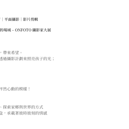
育｜平面攝影｜影片剪輯
場域 – ONFOTO 攝影家大展
，帶來希望。
透過攝影計劃來照亮孩子的光；
怦然心動的模樣！
、探索家鄉與世界的方式
盒，承載著彼時彼刻的情感