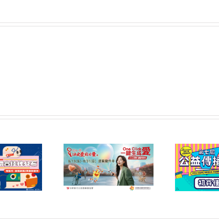
6屆「您的一票，決定
第七屆公益傳播獎 初賽
第
力量」公益傳播領域
佳作名單公告
提案開放公告