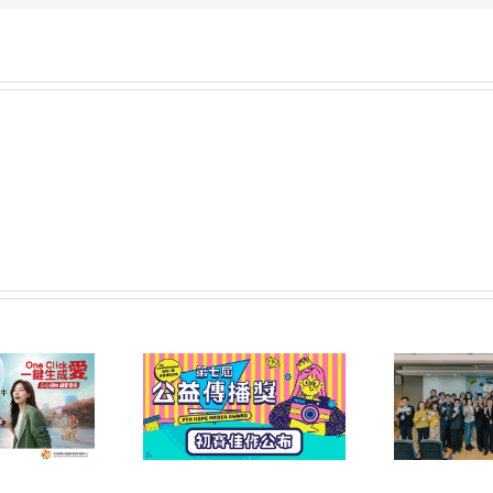
屆公益傳播獎 初賽
第六屆公益傳播獎頒獎典
2
佳作名單公告
禮暨午宴圓滿落幕