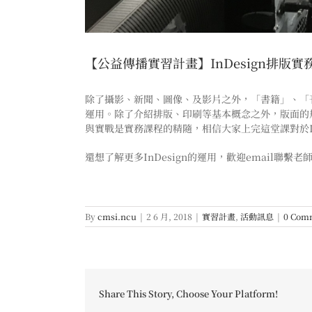
【公益傳播實習計畫】InDesign排版實
除了攝影、新聞、圖像、及影片之外，「書籍」、「刊
運用。除了介紹排版、印刷等基本概念之外，版面的
與實戰是實務課程的精隨，相信大家上完這堂課對於I
還想了解更多InDesign的運用，歡迎email聯繫
By
cmsi.ncu
|
2 6 月, 2018
|
實習計畫
,
活動訊息
|
0 Com
Share This Story, Choose Your Platform!