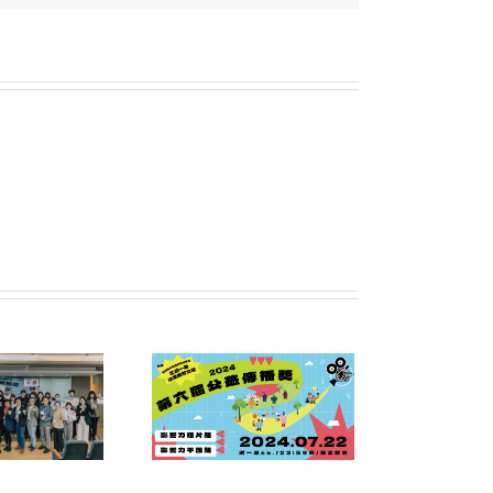
024「第六屆公益傳播
獎」｜現正報名中！