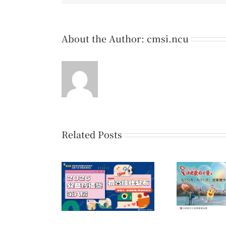
About the Author:
cmsi.ncu
Related Posts
第16屆「您的一票，決定
公益傳播獎 初賽
第七
愛的力量」公益傳播領域
佳作名單公告
提案開放公告