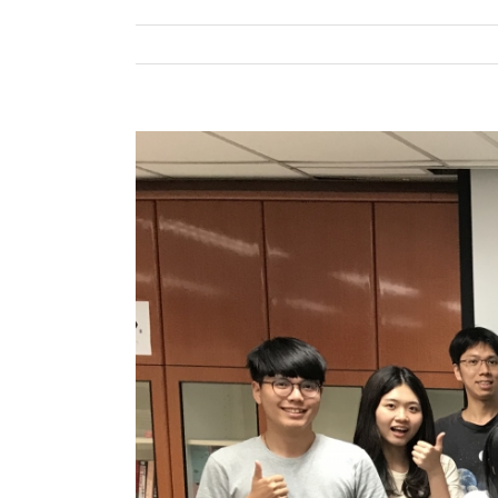
View
Larger
Image