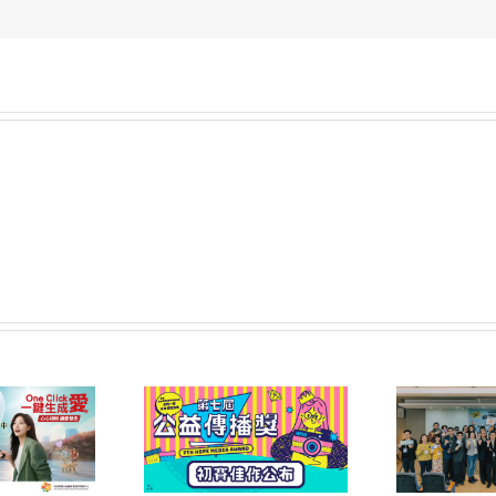
屆公益傳播獎 初賽
第六屆公益傳播獎頒獎典
2
佳作名單公告
禮暨午宴圓滿落幕