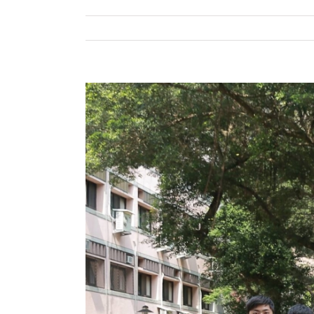
View
Larger
Image