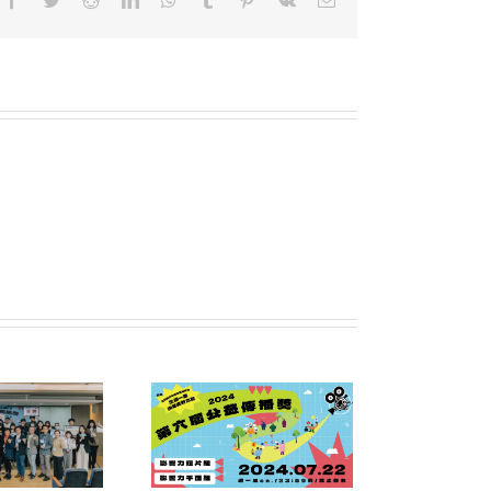
024「第六屆公益傳播
獎」｜現正報名中！