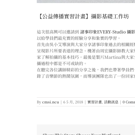
【公益傳播實習計畫】攝影基礎工作坊
這次很高興可以邀請到
諸事印象EVERY-Studio 
以給學員們最充實的經驗分享和紮實的學習。
首先由吳小艾導演與大家分享諸事印象過去的相關經
呈現影片所要表達的理念。機著由周宏攝影師教大家
家了解拍攝的基本技巧。最後是製片Martina與
攝過程中都是不可或缺的。
在聽完各位講師精彩的分享之後，我們也帶著學員們
錄了音樂節的熱鬧氛圍，而導演團隊也出了一份回家
By
cmsi.ncu
|
6 5 月, 2018
|
實習計畫
,
活動訊息
|
0 Com