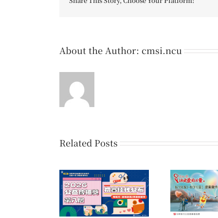
Share This Story, Choose Your Platform!
About the Author:
cmsi.ncu
Related Posts
第16屆「您的一票，決定
公益傳播獎 初賽
第七
愛的力量」公益傳播領域
佳作名單公告
提案開放公告