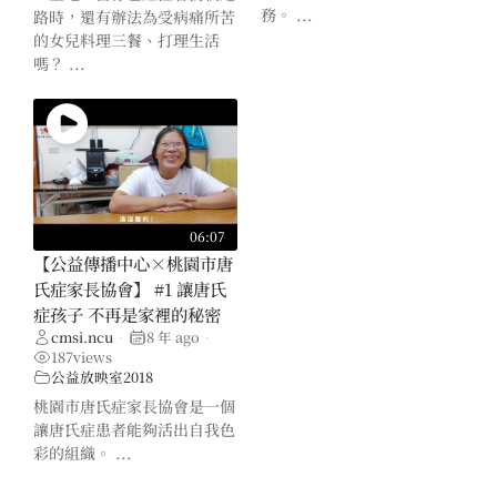
務。 ...
路時，還有辦法為受病痛所苦
的女兒料理三餐、打理生活
嗎？ ...
06:07
【公益傳播中心×桃園市唐
氏症家長協會】 #1 讓唐氏
症孩子 不再是家裡的秘密
cmsi.ncu
8 年 ago
•
•
187
views
公益放映室2018
桃園市唐氏症家長協會是一個
讓唐氏症患者能夠活出自我色
彩的組織。 ...