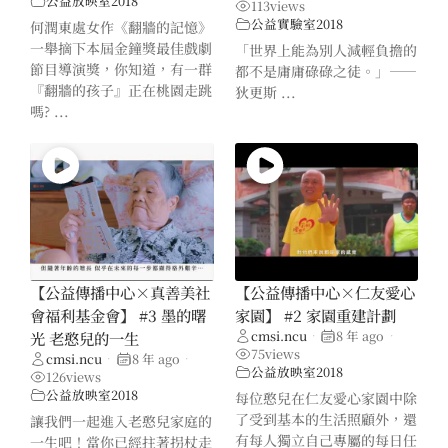
公益放映室2018
113
views
公益實驗室2018
何潤東處女作《翻牆的記憶》
一舉摘下本屆金鐘獎最佳戲劇
「世界上能為別人減輕負擔的
節目導演獎，你知道，有一群
都不是庸庸碌碌之徒。」——
『翻牆的孩子』正在桃園走跳
狄更斯 ...
嗎? ...
【公益傳播中心×真善美社
【公益傳播中心×仁友愛心
會福利基金會】 #3 墨的曙
家園】 #2 家園重建計劃
cmsi.ncu
8 年 ago
光 老憨兒的一生
•
•
75
views
cmsi.ncu
8 年 ago
•
•
公益放映室2018
126
views
公益放映室2018
每位憨兒在仁友愛心家園中除
了受到基本的生活照顧外，還
讓我們一起進入老憨兒家庭的
有每人獨立自己專屬的每日任
一生吧！當你已經拄著拐杖走