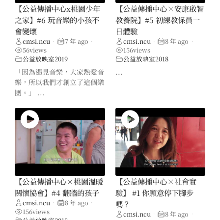
【公益傳播中心x桃園少年
【公益傳播中心×安康啟智
之家】#6 玩音樂的小孩不
教養院】#5 初練教保員一
會變壞
日體驗
cmsi.ncu
7 年 ago
cmsi.ncu
8 年 ago
•
•
•
•
56
views
156
views
公益放映室2019
公益放映室2018
「因為遇見音樂，大家熱愛音
...
樂，所以我們才創立了這個樂
團。」 ...
【公益傳播中心×桃園溫暖
【公益傳播中心×社會實
關懷協會】#4 翻牆的孩子
驗】 #1 你願意停下腳步
cmsi.ncu
8 年 ago
嗎？
•
•
156
views
cmsi.ncu
8 年 ago
•
•