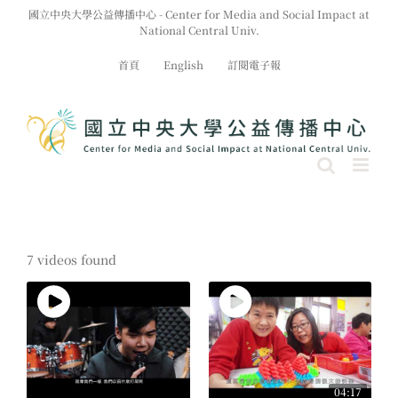
Skip
國立中央大學公益傳播中心 - Center for Media and Social Impact at
to
National Central Univ.
content
首頁
English
訂閱電子報
7 videos found
04:17