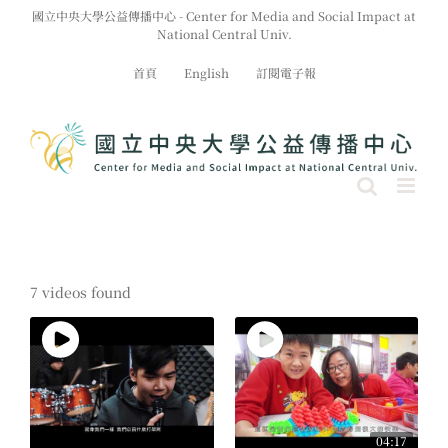
Skip
國立中央大學公益傳播中心 - Center for Media and Social Impact at
to
National Central Univ.
content
首頁
English
訂閱電子報
7 videos found
04:17