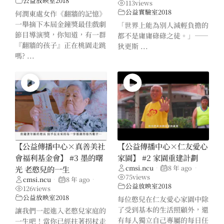
公益放映室2018
113
views
公益實驗室2018
何潤東處女作《翻牆的記憶》
一舉摘下本屆金鐘獎最佳戲劇
「世界上能為別人減輕負擔的
節目導演獎，你知道，有一群
都不是庸庸碌碌之徒。」——
『翻牆的孩子』正在桃園走跳
狄更斯 ...
嗎? ...
【公益傳播中心×真善美社
【公益傳播中心×仁友愛心
會福利基金會】 #3 墨的曙
家園】 #2 家園重建計劃
cmsi.ncu
8 年 ago
光 老憨兒的一生
•
•
75
views
cmsi.ncu
8 年 ago
•
•
公益放映室2018
126
views
公益放映室2018
每位憨兒在仁友愛心家園中除
了受到基本的生活照顧外，還
讓我們一起進入老憨兒家庭的
有每人獨立自己專屬的每日任
一生吧！當你已經拄著拐杖走