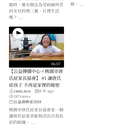
務。 ...
路時，還有辦法為受病痛所苦
的女兒料理三餐、打理生活
嗎？ ...
06:07
【公益傳播中心×桃園市唐
氏症家長協會】 #1 讓唐氏
症孩子 不再是家裡的秘密
cmsi.ncu
8 年 ago
•
•
187
views
公益放映室2018
桃園市唐氏症家長協會是一個
讓唐氏症患者能夠活出自我色
彩的組織。 ...