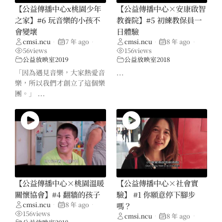
【公益傳播中心x桃園少年
【公益傳播中心×安康啟智
之家】#6 玩音樂的小孩不
教養院】#5 初練教保員一
會變壞
日體驗
cmsi.ncu
7 年 ago
cmsi.ncu
8 年 ago
•
•
•
•
56
views
156
views
公益放映室2019
公益放映室2018
「因為遇見音樂，大家熱愛音
...
樂，所以我們才創立了這個樂
團。」 ...
【公益傳播中心×桃園溫暖
【公益傳播中心×社會實
關懷協會】#4 翻牆的孩子
驗】 #1 你願意停下腳步
cmsi.ncu
8 年 ago
嗎？
•
•
156
views
cmsi.ncu
8 年 ago
•
•