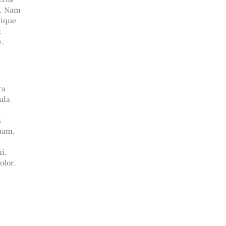
c. Nam
tique
t
e.
ra
ula
s
quam,
i.
olor.