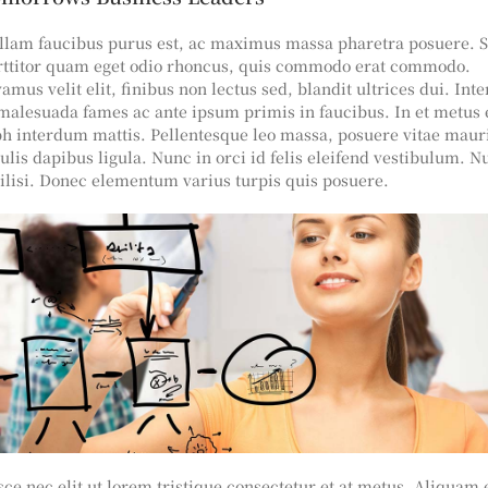
llam faucibus purus est, ac maximus massa pharetra posuere. 
rttitor quam eget odio rhoncus, quis commodo erat commodo.
amus velit elit, finibus non lectus sed, blandit ultrices dui. In
 malesuada fames ac ante ipsum primis in faucibus. In et metus 
bh interdum mattis. Pellentesque leo massa, posuere vitae mauri
ulis dapibus ligula. Nunc in orci id felis eleifend vestibulum. N
cilisi. Donec elementum varius turpis quis posuere.
ce nec elit ut lorem tristique consectetur et at metus. Aliquam 