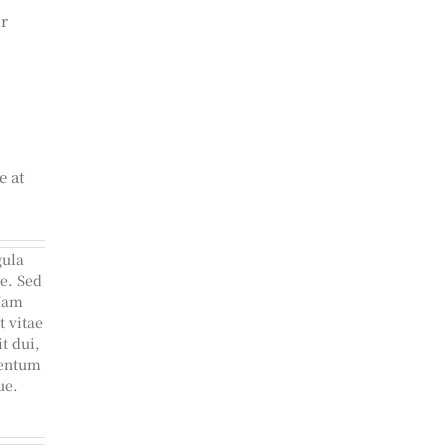
ur
e at
gula
e. Sed
 Nam
t vitae
t dui,
mentum
ue.