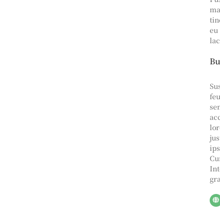
ma
tin
eu 
la
Bu
Su
feu
sem
ac
lo
jus
ip
Cur
In
gr