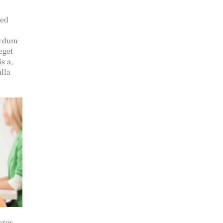
Sed
terdum
eget
s a,
ulla
eros