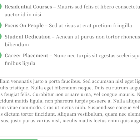
Residential Courses
– Mauris sed felis et libero consectet
auctor id in nisi
Focus On People
– Sed at risus at erat pretium fringilla
Student Dedication
– Aenean ut purus non tortor rhoncus
bibendum
Career Placement
– Nunc nec turpis sit egestas scelerisqu
finibus ligula
llam venenatis justo a porta faucibus. Sed accumsan nisl eget li
culis tristique. Nulla eget bibendum neque. Duis eu rutrum augu
is feugiat felis. Curabitur non ornare urna, vel congue mauris.
cidunt mattis ligula, non pharetra turpis posuere a. Nulla alique
am vitae commodo. Cras ut metus nibh. Suspendisse congue veli
is dictum tortor tincidunt. Aliquam vestibulum, quam nec ele
sus, justo purus varius nisl, iaculis mattis lectus enim quis aug