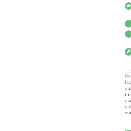
Nu
ia
qu
tin
qu
qu
cur