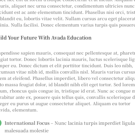
uris, aliquet nec urna consectetur, condimentum ultricies nun
cidunt est ac ante elementum tincidunt. Phasellus nisi orci, tris
blandit eu, lobortis vitae velit. Nullam cursus arcu eget placera
cinia. Nulla facilisi. Donec elementum varius turpis quis posuer
ild Your Future With Avada Education
spendisse sapien mauris, consequat nec pellentesque at, pharet
giat tortor. Donec lobortis lacinia mauris, luctus scelerisque lig
per eu. Donec dictum et elit porttitor tincidunt. Duis leo nibh,
cumsan vitae nibh id, mollis convallis nisl. Mauris varius cursu
rem at eleifend. Phasellus imperdiet, libero vel consectetur ali
to massa feugiat dolor, id blandit nibh elit eget tortor. Sed lorem
sum, rhoncus quis congue in, tristique id erat. Nunc ac congue m
abitur ante ex, posuere quis tellus quis, convallis scelerisque d
teger eu purus ut augue consectetur aliquet. Aliquam eu tortor
avida, elementum.
International Focus
– Nunc lacinia turpis imperdiet ligula
malesuada molestie