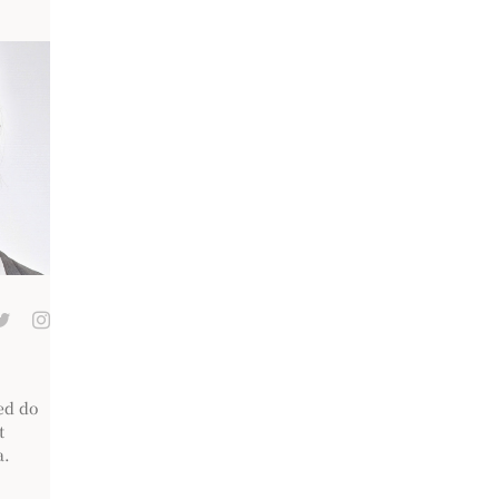
ed do
t
a.