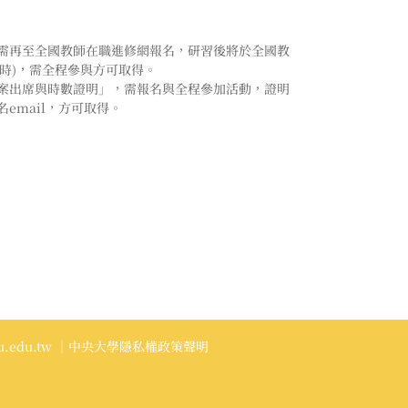
需再至全國教師在職進修網報名，研習後將於全國教
小時)，需全程參與方可取得。
案出席與時數證明」，需報名與全程參加活動，證明
email，方可取得。
.edu.tw
｜中央大學隱私權政策聲明