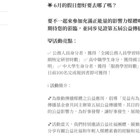
🌟
6月的假日想好要去哪了嗎？
要不一起來參加充滿正能量的影響力媒體
期待您的蒞臨，並同步見證第五屆公益傳
💡
活動亮點：
✅ 公務人員身分者，獲得「全國公務人員學習時
網核定研習時數」 ✅ 高中職學生身分，獲得
明」 ✅ 中大學生身分者，獲得「服務學習時數」
日前100名完成報到者即可獲得！
ℹ️
活動
簡介：
💕為推動傳播媒體之公益應用，倡導「見益有
傳播基金會共同主辦第五屆公益傳播獎。其目的
的公益影響力，為好事發聲，讓好事發生，展現
💕活動當天，我們特別邀請公益社福團體、競
分享有關公益社福和年輕人媒體素養的經驗和見