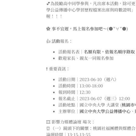
💕為鼓勵高中同學參與，凡出席本活動，除可
學公益傳播中心學習歷程檔案出席與時數證明」
喔！！！
✿ 事不宜遲，馬上報名參加吧～(●ˇ∀ˇ●)
👍
活動
報名：
活動報名表｜
名額有限，依報名順序錄取
歡迎家長、親友一同報名參加
❗️ 重要資訊：
活動日期｜2023-06-10（週六）
活動時間｜13:00-18:00
報到時間｜12:30
報名截止｜2023-06-07（週三）12:00
活動地點｜國立中央大學 大講堂 (
桃園市
主辦單位｜
國立中央大學公益傳播中心
、
🎞️ 影響力媒體論壇 場次：
⏰（一）鏡頭下的關懷：桃園社福團體與媒體合
論壇時間｜13:15-13:55