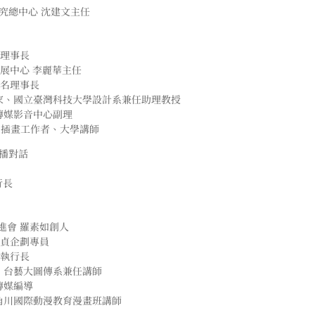
究總中心 沈建文主任
緯理事長
展中心 李麗華主任
冠名理事長
術家、國立臺灣科技大學設計系兼任助理教授
傳媒影音中心副理
家、插畫工作者、大學講師
播對話
行長
進會 羅素如創人
沛貞企劃專員
州執行長
、台藝大圖傳系兼任講師
傳媒編導
角川國際動漫教育漫畫班講師