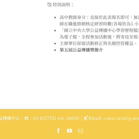
🥰 特別說明：
高中教師身分：直接於此表報名即可，無
師在職進修網核定研習時數(各場皆為5 
「國立中央大學公益傳播中心學習歷程檔
為電子檔，全程參加活動後，將寄送至報名
主辦單位保留活動修正與名額控管權益。
第五屆公益傳播獎簡介
播中心｜☎：03-4227151 ext. 66020｜📬Email :cmsi.ncu@g.ncu
Facebook
YouTube
Email