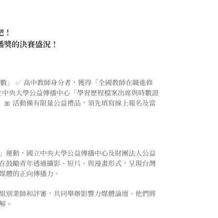
吧！
播獎的決賽盛況！
數」 ✅ 高中教師身分者，獲得「全國教師在職進修
國立中央大學公益傳播中心「學習歷程檔案出席與時數證
 🎀 活動備有限量公益禮品，須先填寫線上報名及當
為」運動，國立中央大學公益傳播中心及財團法人公益
在鼓勵青年透過攝影、短片、與漫畫形式，呈現台灣
媒體的正向傳播力。
賽組別業師和評審，共同舉辦影響力媒體論壇。他們將
解。