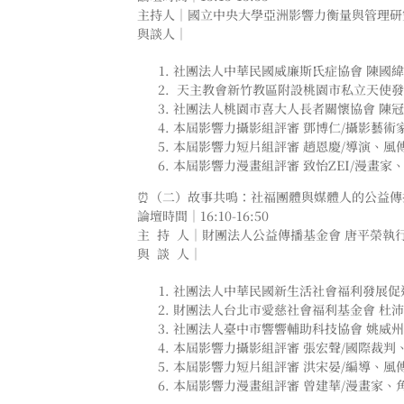
主持人｜國立中央大學亞洲影響力衡量與管理研
與談人｜
社團法人中華民國威廉斯氏症協會 陳國
天主教會新竹教區附設桃園市私立天使發
社團法人桃園市喜大人長者關懷協會 陳
本屆影響力攝影組評審 鄧博仁/攝影藝
本屆影響力短片組評審 趙恩慶/導演、風
本屆影響力漫畫組評審 致怡ZEI/漫畫
⏰（二）故事共鳴：社福團體與媒體人的公益傳
論壇時間｜16:10-16:50
主 持 人｜財團法人公益傳播基金會 唐平榮執
與 談 人｜
社團法人中華民國新生活社會福利發展促
財團法人台北市愛慈社會福利基金會 杜
社團法人臺中市響響輔助科技協會 姚威
本屆影響力攝影組評審 張宏聲/國際裁判
本屆影響力短片組評審 洪宋晏/編導、風
本屆影響力漫畫組評審 曾建華/漫畫家、