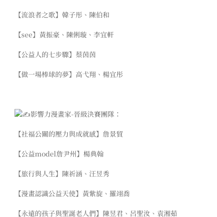
【流浪者之歌】韓子彤、陳伯和
【see】黃振豪、陳俐璇、李宜軒
【公益人的七步驟】蔡茵茵
【做一場棒球的夢】高弋翔、楊宜彤
影響力漫畫家-晉級決賽團隊：
【社福公關的壓力與成就感】詹景貿
【公益model詹尹州】楊典翰
【旅行與人生】陳祈涵、汪昱秀
【漫畫認識公益天使】黃紫旋、羅翊喬
【永遠的孩子與聖誕老人們】陳昱君、呂聖汝、袁湘茹