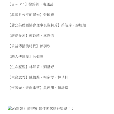
【ㄓㄣ ㄕˊ】徐銘萱、袁珮芸
【溫暖且公平的陽光】張瑀婕
【蒲公英聽語協會理事長謝莉芳】蔡皓瑋、廖旌旭
【讓愛蔓延】傅政莉、林憲佑
【公益傳播後時代】孫羽欣
【助人傳遞愛】吳如曄
【生命歷程】林郁芸、劉星妤
【生命意義】陳怡璇、柯宗澤、林芷軒
【逆著光，走向希望】吳茂翔、賴沂璘
影響力漫畫家-最佳團隊精神獎得主：