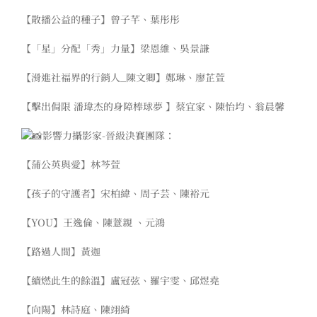
【散播公益的種子】曾子芊、葉彤彤
【「星」分配「秀」力量】梁恩維、吳景謙
【滑進社福界的行銷人_陳文卿】鄭琳、廖芷萱
【擊出侷限 潘瑋杰的身障棒球夢 】蔡宜家、陳怡均、翁晨馨
影響力攝影家-晉級決賽團隊：
【蒲公英與愛】林芩萱
【孩子的守護者】宋柏緯、周子芸、陳裕元
【YOU】王逸倫、陳薏親 、元鴻
【路過人間】黃迦
【續燃此生的餘溫】盧冠弦、羅宇雯、邱煜堯
【向陽】林詩庭、陳翊綺