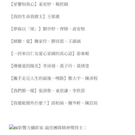
【星馨知我心】姜星妤、楊欣穎
【我的生命我做主】王郁惠
【夢寐以「球」】劉亭妤、齊婧、俞安格
【傾聽，愛】魏家伶、劉容恩、王韻涵
【一封來自仁友愛心家園的真心話】游東岷
【傳遞愛的陽光】李沛禧、黃子玲、黃琇雯
【攜手走完人生的最後一哩路】鄭大宇、陳彥程
【我們都一樣】張淯惟、童思謙、李欣蓓
【我還能做些什麼？】邱柏瑜、魏岑軒、陳苡瑄
影響力攝影家-最佳團隊精神獎得主：