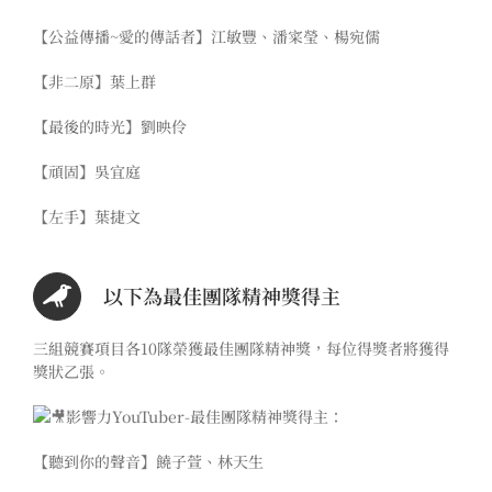
【公益傳播~愛的傳話者】江敏豐、潘寀瑩、楊宛儒
【非二原】葉上群
【最後的時光】劉映伶
【頑固】吳宜庭
【左手】葉捷文
以下為最佳團隊精神獎得主
三組競賽項目各
10
隊榮獲最佳團隊精神獎，每位得獎者將獲得
獎狀乙張。
影響力YouTuber-最佳團隊精神獎得主：
【聽到你的聲音】饒子萱、林天生