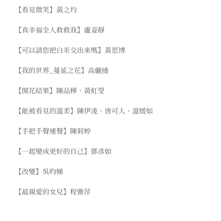
【看見微笑】黃之均
【真幸福全人救救我】盧姿靜
【可以請您把白米交出來嗎】黃思博
【我的世界_蔓延之花】高儷绮
【開花結果】陳品樺、黃虹瑩
【能被看見的溫柔】陳伊凌、唐可人、溫媛如
【手把手聲連聲】陳莉婷
【一起變成更好的自己】鄧彥如
【改變】吳昀娣
【最親愛的女兒】程雅萍