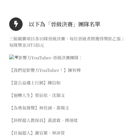
以下為「晉級決賽」團隊名單
三組競賽項目各10隊晉級決賽，每位晉級者將獲得獎狀乙張；
每隊獎金3仟5佰元
影響力YouTuber-晉級決賽團隊：
【我們是影響力YouTuber！】陳宥樺
【當公益遇上行銷】陳信如
【迴轉人生】蔡辰依、沈瑞文
【為勇氣發聲】林佳涵、黃瑞文
【斜桿超人教保員】黃證霖、傅翊瑈
【社福超人】謝宜縈、林沛萱