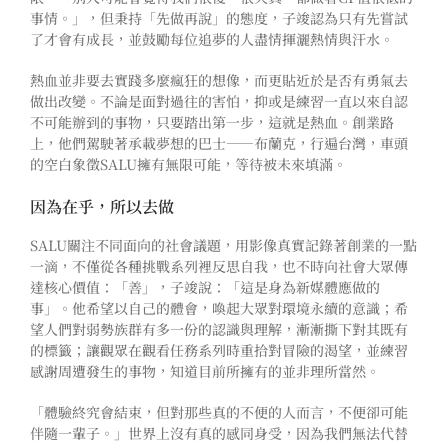
事情。」，但秉持「先做再說」的態度，子竣認為只有先嘗試
了才會有成長，並
鼓勵每位追夢的人盡情揮灑熱情與汗水。
熱血並非要去實踐多麼瘋狂的想像，而更貼近於是否有勇氣去
做出改變。不論是面對過往的害怕，抑或是練習一直以來自認
不可能辦到的事物，只要踏出第一步，這就是熱血。創業路
上，
他們駕駛著承載夢想的巴士
——
布蘭克，行遍台灣，車頭
的空白象徵SALU擁有無限可能，等待被未來填滿。
因為在乎，所以去做
SALU關注不同面向的社會議題，用影像真實記錄著創業的一點
一滴，不僅從各種挑戰系列裡反思自我，也不時向社會大眾傳
達核心價值：「善」，子竣說：「這是身為新媒體應做的
事」。他希望以自己的體會，喚起大眾對環境永續的意識；希
望人們對弱勢族群有多一份的認識與理解，漸漸撕下對其既有
的標籤；讓觀眾在觀看任務系列時重拾對冒險的渴望，並練習
感謝周遭發生
的事物，知道目前所擁有的並非理所當然
。
「體驗終究會結束，但對那些真的不便的人而言，不便卻可能
伴隨一輩子。」世界上沒有真的感同身受，因為我們無法代替