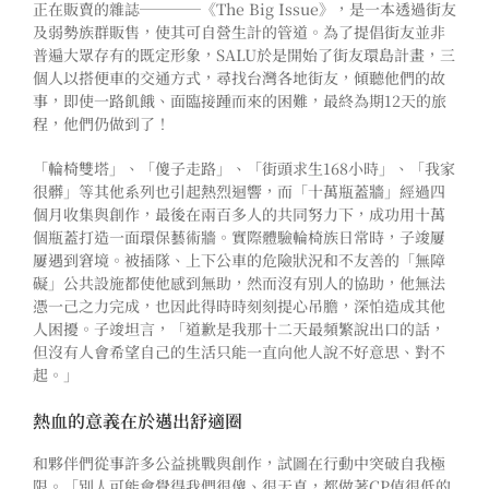
正在販賣的雜誌
────
《The Big Issue》，是一本透過街友
及弱勢族群販售，使其可自營生計的管道。為了提倡街友並非
普遍大眾存有的既定形象，SALU於是開始了街友環島計畫，三
個人以搭便車的交通方式，尋找台灣各地街友，傾聽他們的故
事，即使一路飢餓、面臨接踵而來的困難，最終為期12天的旅
程，他們仍做到了！
「輪椅雙塔」、「傻子走路」、「街頭求生168小時」、「我家
很髒」等其他系列也引起熱烈迴響，而「十萬瓶蓋牆」經過四
個月收集與創作，最後在兩百多人的共同努力下，成功用十萬
個瓶蓋打造一面環保藝術牆。
實際體驗輪椅族日常時，子竣屢
屢遇到窘境。被插隊、上下公車的危險狀況和不友善的「無障
礙」公共設施都使他感到無助，然而沒有別人的協助，他無法
憑一己之力完成，也因此得時時刻刻提心吊膽，深怕造成其他
人困擾。子竣坦言，「道歉是我那十二天最頻繁說出口的話，
但沒有人會希望自己的生活只能一直向他人說不好意思、對不
起。」
熱血的意義在於邁出舒適圈
和夥伴們從事許多公益挑戰與創作，試圖在行動中突破自我極
限。「別人可能會覺得我們很傻、很天真，都做著CP值很低的