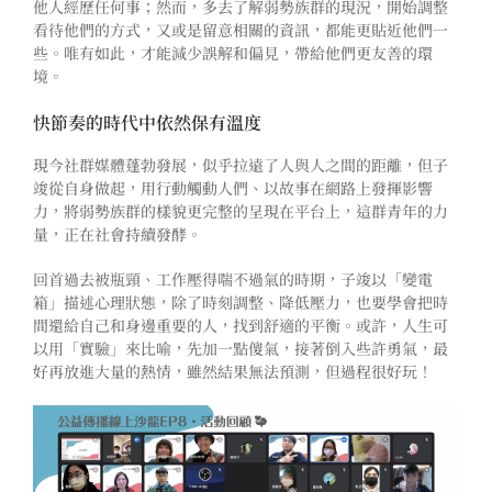
他人經歷任何事；然而，多去了解弱勢族群的現況，開始調整
看待他們的方式，又或是留意相關的資訊，都能更貼近他們一
些。唯有如此，才能
減少誤解和偏見，帶給他們更友善的環
境。
快節奏的時代中依然保有溫度
現今
社群媒體蓬勃發展，似乎拉遠了人與人之間的距離，但子
竣從自身做起，用行動觸動人們、以故事在網路上發揮影響
力，將弱勢族群的樣貌更完整的呈現在平台上，這群青年的力
量，正在社會持續發酵。
回首
過去被
瓶頸、工作壓得喘不過氣的時期，子竣以「變電
箱」描述心理狀態，除了時刻調整、降低壓力，也要學會把時
間還給自己和身邊重要的人，找到舒適的平衡。或許，人生可
以用「實驗」來比喻，先加一點傻氣，接著倒入些許勇氣，最
好再放進大量的熱情，
雖然結果無法預測，但過程很好玩！