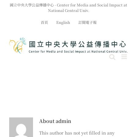
Skip
國立中央大學公益傳播中心 - Center for Media and Social Impact at
to
National Central Univ.
content
首頁
English
訂閱電子報
About
admin
This author has not yet filled in any