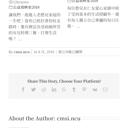
公益放映室2018
126
views
公益放映室2018
每位憨兒在仁友愛心家園中除
了受到基本的生活照顧外，還
讓我們一起進入老憨兒家庭的
有每人獨立自己專屬的每日任
一生吧！當你已經拄著拐杖走
務。 ...
路時，還有辦法為受病痛所苦
的女兒料理三餐、打理生活
嗎？ ...
在
By
cmsi.ncu
|
16 8 月, 2018
|
留言功能已關閉
〈【公
益
傳
播
中
Share This Story, Choose Your Platform!
心
×
Facebook
Twitter
Reddit
LinkedIn
WhatsApp
Tumblr
Pinterest
Vk
Email
桃
園
市
唐
氏
About the Author:
cmsi.ncu
症
家