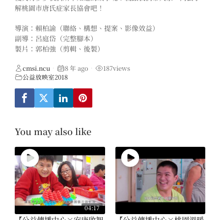
解桃園市唐氏症家長協會吧！
導演：賴柏諭（聯絡、構想、提案、影像效益）
副導：呂庭岱（完整腳本）
製片：郭柏強（剪輯、後製）
cmsi.ncu
8 年 ago
187
views
•
•
公益放映室2018
You may also like
04:17
【公益傳播中心×安康啟智
【公益傳播中心×桃園溫暖