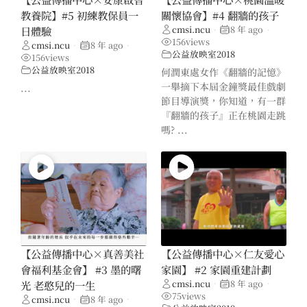
教養院】#5 初練教保員一
關懷協會】#4 翻牆的孩子
cmsi.ncu
8 年 ago
日體驗
•
•
156
views
cmsi.ncu
8 年 ago
•
•
公益放映室2018
156
views
公益放映室2018
何潤東處女作《翻牆的記憶》
一舉摘下本屆金鐘獎最佳戲劇
...
節目導演獎，你知道，有一群
『翻牆的孩子』正在桃園走跳
嗎? ...
【公益傳播中心×真善美社
【公益傳播中心×仁友愛心
會福利基金會】 #3 墨的曙
家園】 #2 家園重建計劃
cmsi.ncu
8 年 ago
光 老憨兒的一生
•
•
75
views
cmsi.ncu
8 年 ago
•
•