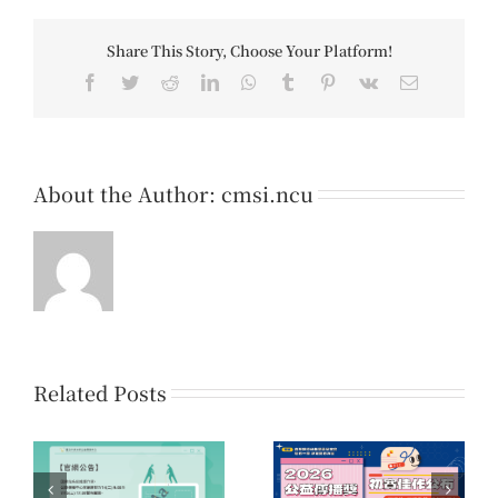
Share This Story, Choose Your Platform!
Facebook
Twitter
Reddit
LinkedIn
WhatsApp
Tumblr
Pinterest
Vk
Email
About the Author:
cmsi.ncu
Related Posts
系
第16屆「您的一票，決