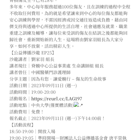
脊損傷友至今已有28年。
多年來，中心每年服務超過100位傷友，且在訓練的過程中全程
不收取任何費用，為的就是希望讓來到中心的每位傷友都能夠
安心訓練與學習，不需因經濟或因交通往返造成負擔，藉由同
儕支持與透過中心所提供的生活自理、社會適應及就業、職業
重建之訓練及輔導，讓每位來受訓的傷友在結訓之後都能夠回
歸社會，重新開始新的人生。這場將由劉家羽組長為大家分
享，如何不放棄，活出精彩人生。
【公益傳播沙龍 EP25】
沙龍講者｜劉家羽 組長
講者現任｜脊髓中心公益事業處 生命講師組 組長
講者曾任｜中國醫藥門診護理師
分享主題｜因為有您．讓愛髓行 – 傷友的生命故事
活動日期｜2023年09月11日 (週一)
活動時間｜19:00-20:00
活動報名｜
https://reurl.cc/LAG197
活動地點｜中央大學(僅實體活動)
活動費用｜免費！
報名截止｜2023年09月11日 (週一)下午14:00前！
【活動流程】
18:50-19:00｜開放入場
19:00-19:05｜準時開場－財團法人公益傳播基金會 唐平榮執