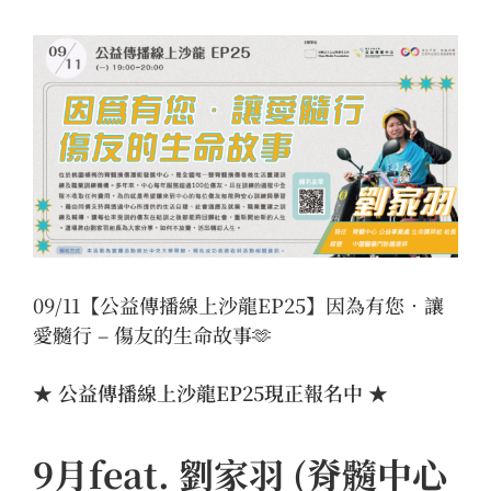
View
Larger
Image
09/11【公益傳播線上沙龍EP25】因為有您．讓
愛髓行 – 傷友的生命故事🫶
★ 公益傳播線上沙龍EP25現正報名中 ★
9月feat. 劉家羽 (脊髓中心