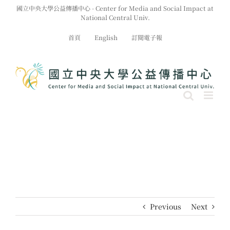
Skip
國立中央大學公益傳播中心 - Center for Media and Social Impact at
to
National Central Univ.
content
首頁
English
訂閱電子報
Previous
Next