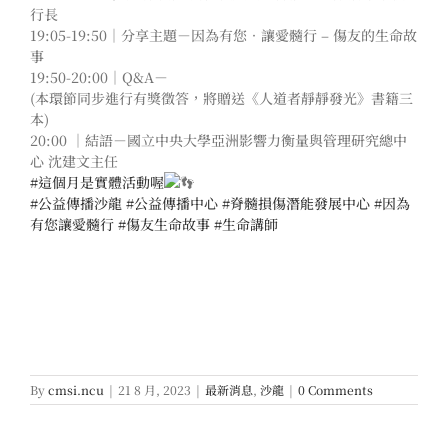
行長
19:05-19:50｜分享主題－因為有您．讓愛髓行 – 傷友的生命故
事
19:50-20:00｜Q&A－
(本環節同步進行有獎徵答，將贈送《人道者靜靜發光》書籍三
本)
20:00 ｜結語－國立中央大學亞洲影響力衡量與管理研究總中
心 沈建文主任
#這個月是實體活動喔
#公益傳播沙龍
#公益傳播中心
#脊髓損傷潛能發展中心
#因為
有您讓愛髓行
#傷友生命故事
#生命講師
By
cmsi.ncu
|
21 8 月, 2023
|
最新消息
,
沙龍
|
0 Comments