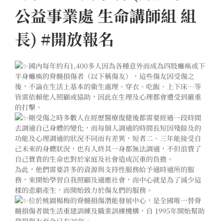
公益事業處 生命講師組 組
長) #開放報名
國內每年約有1,400多人因為各種意外而成為四肢癱瘓或下
半身癱瘓的脊髓損傷者（以下稱傷友），這些傷友因受傷之
後，不論在生活上基本的衛生處理、穿衣、吃飯、上下床…等
皆需依賴他人照顧或協助，因此在生理及心理都會遭受到嚴重
的打擊。
剛受傷之時多數人在經歷醫療復健後都需要經過一段時間
去調適自己身體的變化，而每個人調適的時間長短因殘餘及的
功能及心理調適的狀況不同而有差異，短者二、三年能接受自
己未來的身體狀況，也有人終其一身都無法調適，不但浪費了
自己寶貴的生命也對於家庭及社會造成沉重的負擔。
為此，他們需要許多的資源與支持性服務給予適時適所的服
務，來開始學習自我照顧及適應社會，而中心就是為了減少這
樣的悲劇產生，而開始致力於傷友們的服務。
位於桃園楊梅的脊髓損傷潛能發展中心，是全國唯一替脊
髓損傷者做生活重建訓練及職業訓練機構，自 1995年開始幫助