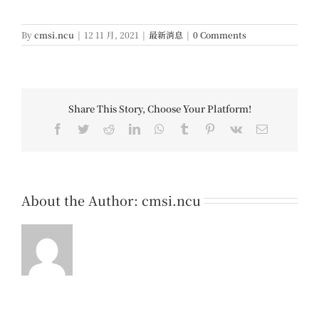
By
cmsi.ncu
|
12 11 月, 2021
|
最新消息
|
0 Comments
Share This Story, Choose Your Platform!
Facebook
Twitter
Reddit
LinkedIn
WhatsApp
Tumblr
Pinterest
Vk
Email
About the Author:
cmsi.ncu