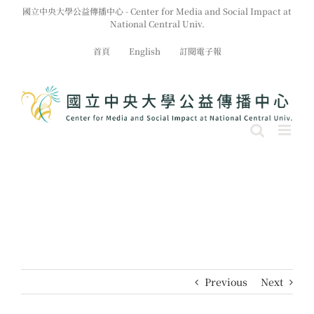
Skip
國立中央大學公益傳播中心 - Center for Media and Social Impact at
to
National Central Univ.
content
首頁
English
訂閱電子報
Previous
Next