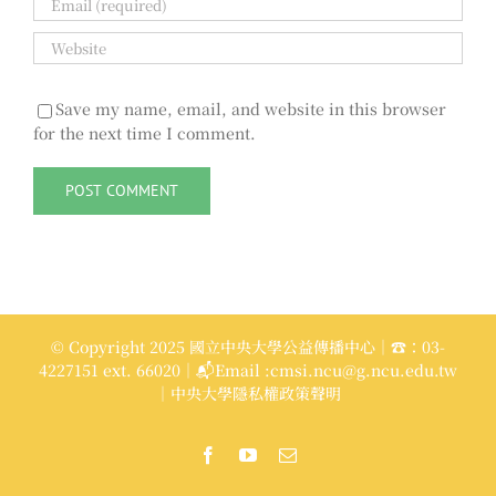
Save my name, email, and website in this browser
for the next time I comment.
© Copyright 2025 國立中央大學公益傳播中心｜☎：03-
4227151 ext. 66020｜📬Email :cmsi.ncu@g.ncu.edu.tw
｜中央大學隱私權政策聲明
Facebook
YouTube
Email