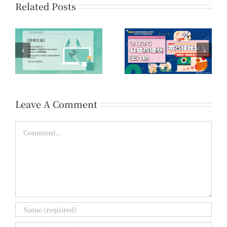
Related Posts
系
第16屆「您的一票，決
第八屆公益傳播獎 初賽
時
定愛的力量」公益傳播
佳作名單公告
領域提案開放公告
Leave A Comment
Comment