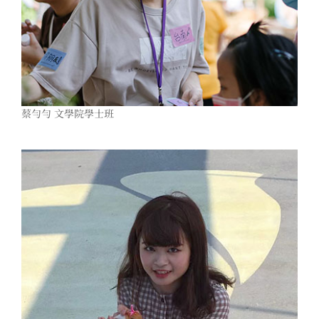
蔡勻勻 文學院學士班