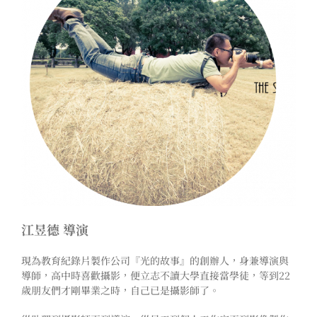
江昱德 導演
現為教育紀錄片製作公司『光的故事』的創辦人，身兼導演與
導師，高中時喜歡攝影，便立志不讀大學直接當學徒，等到22
歲朋友們才剛畢業之時，自己已是攝影師了。