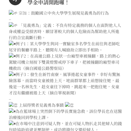
學金申請開跑囉！
宗旨：鼓勵國立中央大學學生展現見義勇為的行為
–
「見義勇為」定義：不負有特定義務的個人在面對他人人
身或權益受損害時，願冒著較大的個人危險而為幫助他人所進
行的合宜裁斷行動。
例子1：某大學學生與同一實驗室多名學生在前往與老師吃
尾牙的餐廳半路上，聽聞有人喊搶劫立即出手相助。
例子2：在高速公路上見狀一台廂型車被撞翻，路上的熱心
駕駛司機立刻按下雙黃燈警戒停下車子，把被撞翻的廂型車司
機救出（摘自國道公路警察局）
例子3：發生在新竹南寮，風箏捲起女童事件，幸好有驚無
險落幕，而當時女童被捲上天，地面群眾都上前想接住她，最
後是一名林先生，趁女童往下掉時，跳起來一把抱住她，女童
才沒有繼續被捲上天（摘自華視新聞）
–
上屆得獎者見義勇為事蹟
為在籃球場上突然倒下的學長實施急救，該位學長也在送醫
治療後回到學校上課。
在市場中注意到可疑人物，並在可疑人物扒走其他婦人的錢
包時協助追逮並壓制他，成功將錢包交還給婦人。