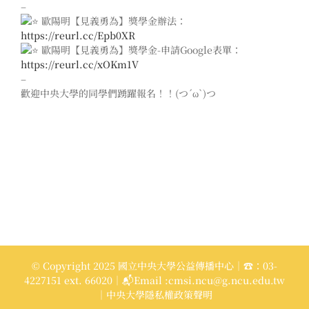
–
歐陽明【見義勇為】獎學金辦法：
https://reurl.cc/Epb0XR
歐陽明【見義勇為】獎學金-申請Google表單：
https://reurl.cc/xOKm1V
–
歡迎中央大學的同學們踴躍報名！！(つ´ω`)つ
© Copyright 2025 國立中央大學公益傳播中心｜☎：03-
4227151 ext. 66020｜📬Email :cmsi.ncu@g.ncu.edu.tw
｜中央大學隱私權政策聲明