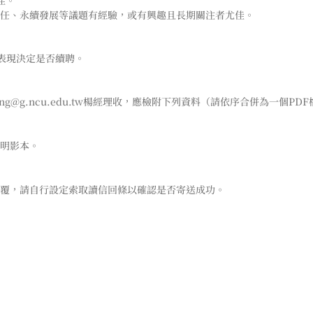
佳。
責任、永續發展等議題有經驗，或有興趣且長期關注者尤佳。
作表現決定是否續聘。
ionyang@g.ncu.edu.tw楊經理收，應檢附下列資料（請依序合併為
證明影本。
函覆，請自行設定索取讀信回條以確認是否寄送成功。
。