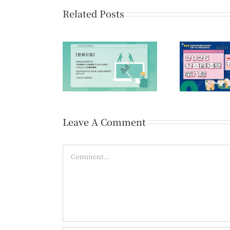
Related Posts
第1
公告】因網站系統
第八屆公益傳播獎 初賽
愛的
業，官網暫時關閉
佳作名單公告
Leave A Comment
Comment