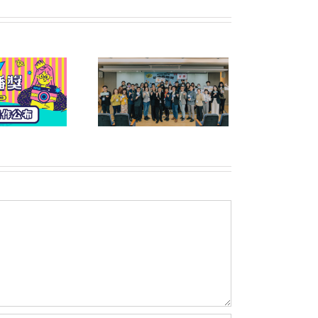
六屆公益傳播獎頒獎典
禮暨午宴圓滿落幕