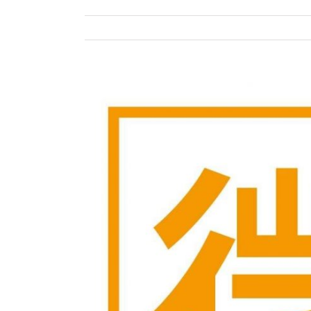
View
Larger
Image