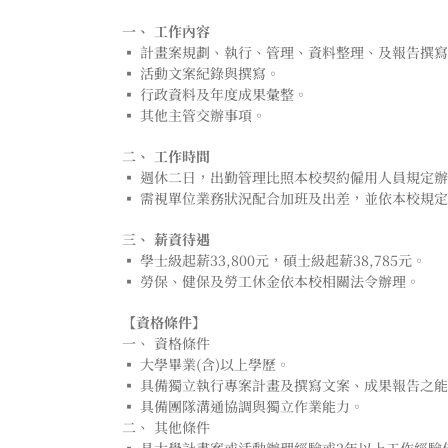
一、 工作內容
▪️ 計畫案規劃、執行、管理、資料整理、及報告撰
▪️ 活動文案紀錄與撰寫。
▪️ 行政資料及年度成果彙整。
▪️ 其他主管交辦事項。
二、 工作時間
▪️ 週休二日，出勤管理比照本校契約僱用人員規定
▪️ 需視單位業務狀況配合加班及出差，並依本校規
三、 薪資待遇
▪️ 學士級起薪33,800元，碩士級起薪38,785元。
▪️ 勞保、健保及勞工休金依本校相關法令辦理。
【資格條件】
一、 資格條件
▪️ 大學畢業(含)以上學歷。
▪️ 具備獨立執行專案計畫及撰寫文案、成果報告之
▪️ 具備團隊溝通協調與獨立作業能力。
二、 其他條件