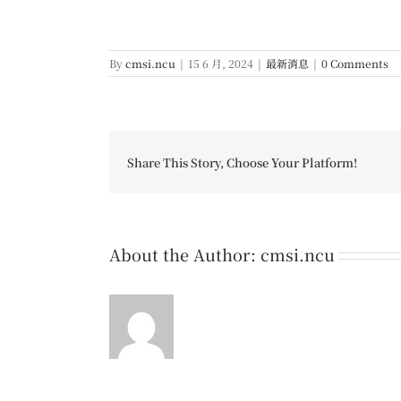
By
cmsi.ncu
|
15 6 月, 2024
|
最新消息
|
0 Comments
Share This Story, Choose Your Platform!
About the Author:
cmsi.ncu