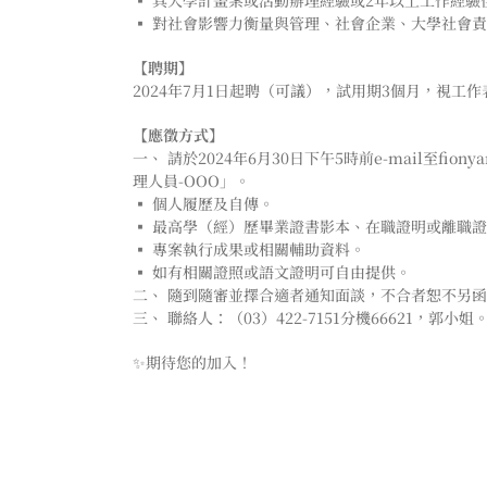
▪️ 具大學計畫案或活動辦理經驗或2年以上工作經驗
▪️ 對社會影響力衡量與管理、社會企業、大學社會
【聘期】
2024年7月1日起聘（可議），試用期3個月，視工
【應徵方式】
一、 請於2024年6月30日下午5時前e-mail至f
理人員-OOO」。
▪️ 個人履歷及自傳。
▪️ 最高學（經）歷畢業證書影本、在職證明或離職
▪️ 專案執行成果或相關輔助資料。
▪️ 如有相關證照或語文證明可自由提供。
二、 隨到隨審並擇合適者通知面談，不合者恕不另
三、 聯絡人：（03）422-7151分機66621，郭小姐
✨期待您的加入！