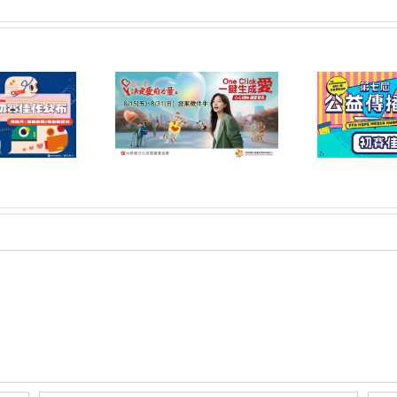
6屆「您的一票，決定
第七屆公益傳播獎 初賽
第
力量」公益傳播領域
佳作名單公告
提案開放公告