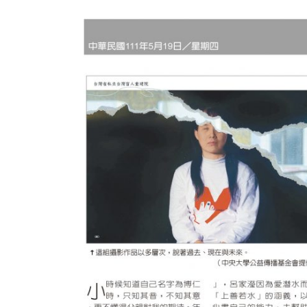
View
Larger
Image