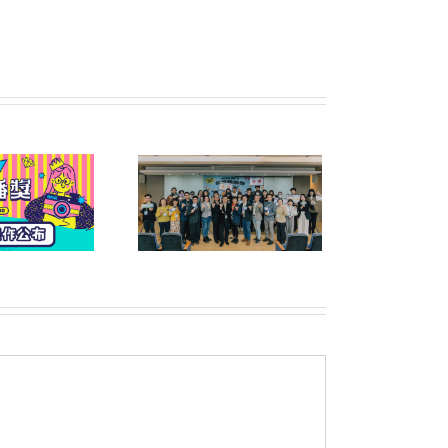
六屆公益傳播獎頒獎典
禮暨午宴圓滿落幕