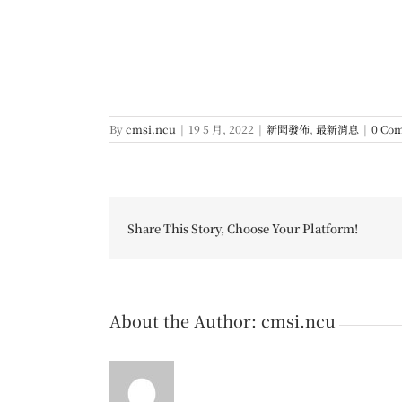
By
cmsi.ncu
|
19 5 月, 2022
|
新聞發佈
,
最新消息
|
0 Co
Share This Story, Choose Your Platform!
About the Author:
cmsi.ncu