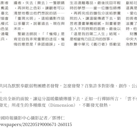
共同為默默奉獻弱勢團體者發聲，怎麼發聲？召集許多對影像、創作、公
。
全新的面貌，讓這分溫暖繼續傳播下去，正如一行禪師所言，「雲不會死（A c
光」所產生的多種維度（Dimension），不斷發光發熱。
中國時報攝影中心攝影記者／鄧博仁
ewspapers/20220519000671-260115