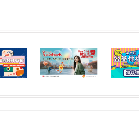
6屆「您的一票，決定
第七屆公益傳播獎 初賽
第
力量」公益傳播領域
佳作名單公告
提案開放公告