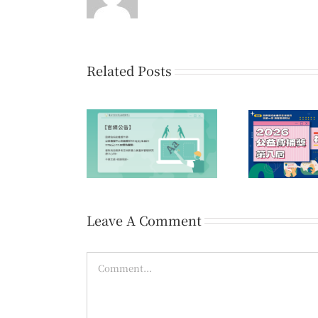
Related Posts
第1
公告】因網站系統
第八屆公益傳播獎 初賽
愛的
業，官網暫時關閉
佳作名單公告
Leave A Comment
Comment