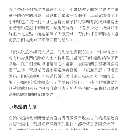
除了替孩子們拓展更廣袤的天空，小螞蟻教育關懷協會也注重
孩子們心靈的培養。農曆年前最後一次開課，葉旭光準備了小
小的紅包給孩子們，但他堅持要孩子們將學期考試成績報給王
士芳老師登記才有獎賞。葉旭光解釋：「考多少分、成績好不
好並不是重點。而是讓孩子們感受到：有付出才會有收穫。避
免孩子們從此有了不勞而獲的想法。」
「授人以魚不如授人以漁」的理念也貫徹在另外一件事情上。
曾有出身北門的熱心人士，特別從北部寄了知名糕點給孩子們
嘗鮮，孩子們都吃得相當開心，當第二次再詢問是否要再送糕
點下去時，葉旭光代表小螞蟻協會回覆：「感謝美意。但東西
讓孩子們嚐過就好，知道糕餅的美味來自職人努力不懈的成
果。不如把這筆錢轉為孩子們學習的費用，若孩子們還想要的
話就讓他們未來也效法自食其力、努力去爭取。而我們只要設
法開闊他們的眼光跟境界。」
小螞蟻的力量
台灣小螞蟻教育關懷協會沒有汲汲營營爭取來自企業或是政府
的資金挹注。葉旭光解釋資源的挹注，都希望是贊同協會理
念、理解協會做法的前提下，一起來協力共好。小螞蟻協會想