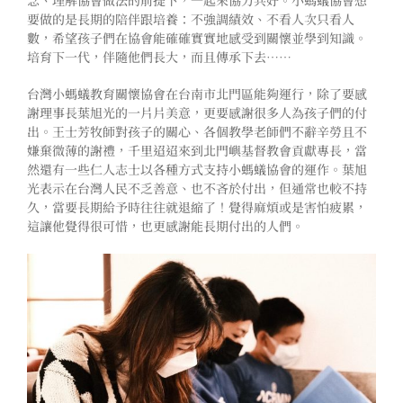
要做的是長期的陪伴跟培養：不強調績效、不看人次只看人
數，希望孩子們在協會能確確實實地感受到關懷並學到知識。
培育下一代，伴隨他們長大，而且傳承下去⋯⋯
台灣小螞蟻教育關懷協會在台南市北門區能夠運行，除了要感
謝理事長葉旭光的一片片美意，更要感謝很多人為孩子們的付
出。王士芳牧師對孩子的關心、各個教學老師們不辭辛勞且不
嫌棄微薄的謝禮，千里迢迢來到北門嶼基督教會貢獻專長，當
然還有一些仁人志士以各種方式支持小螞蟻協會的運作。葉旭
光表示在台灣人民不乏善意、也不吝於付出，但通常也較不持
久，當要長期給予時往往就退縮了！覺得麻煩或是害怕疲累，
這讓他覺得很可惜，也更感謝能長期付出的人們。