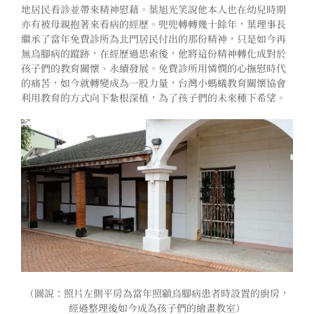
地居民看診並帶來精神慰藉。葉旭光笑說他本人也在幼兒時期
亦有被母親抱著來看病的經歷。兜兜轉轉幾十餘年，葉理事長
繼承了當年免費診所為北門居民付出的那份精神，只是如今再
無烏腳病的蹤跡，在經歷過思索後，他將這份精神轉化成對於
孩子們的教育關懷、永續發展。免費診所用憐憫的心撫慰時代
的痛苦，如今就轉變成為一股力量，台灣小螞蟻教育關懷協會
利用教育的方式向下紮根深植，為了孩子們的未來種下希望。
（圖說：照片左側平房為當年照顧烏腳病患者時設置的廚房，
經過整理後如今成為孩子們的繪畫教室）