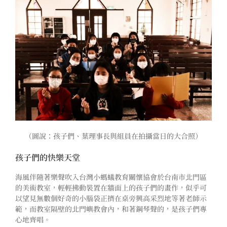
（圖說：孩子們、葉理事長與組員在拍攝當日的大合照）
孩子們的快樂天堂
海風伴隨著樂聲吹入台灣小螞蟻教育關懷協會於台南市北門區
的美術教室，輕輕拂動裝置在牆面上的孩子們的畫作，似乎可
以望見無數個好奇的小腦袋正擠在桌旁興高采烈地等著老師示
範，而教室隔壁的北門嶼教會內，和著鋼琴聲的，是孩子們專
心地齊唱。