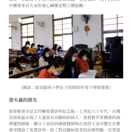
中體會來自大家的愛心關懷並豎立價值觀。
（圖說：組員跟孩子們在王牧師的伴奏下齊唱聖歌）
螢火蟲的微光
基督教會旁是北門嶼免費診所紀念館。上世紀六十年代，台灣
沿海地區出現了大量患有烏腳病的病人，基督教芥菜種會的孫
理蓮牧師娘、聯合了南投的謝緯醫師和在地的王金河醫生在教
會旁開設了免費診所，除了對烏腳病患者的治療照顧，也替當