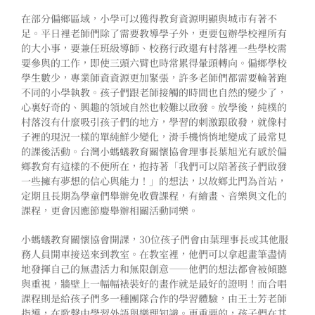
在部分偏鄉區域，小學可以獲得教育資源明顯與城市有著不
足。平日裡老師們除了需要教導學子外，更要包辦學校裡所有
的大小事，要兼任班級導師、校務行政還有村落裡一些學校需
要參與的工作，即使三頭六臂也時常累得暈頭轉向。偏鄉學校
學生數少，專業師資資源更加緊張，許多老師們都需要輪著跑
不同的小學執教。孩子們跟老師接觸的時間也自然的變少了，
心裏好奇的、興趣的領域自然也較難以啟發。放學後，純樸的
村落沒有什麼吸引孩子們的地方，學習的刺激跟啟發，就像村
子裡的現況一樣的單純鮮少變化，滑手機悄悄地變成了最常見
的課後活動。台灣小螞蟻教育關懷協會理事長葉旭光有感於偏
鄉教育有這樣的不便所在，抱持著「我們可以陪著孩子們啟發
一些擁有夢想的信心與能力！」的想法，以故鄉北門為首站，
定期且長期為學童們舉辦免收費課程，有繪畫、音樂與文化的
課程，更會因應節慶舉辦相關活動同樂。
小螞蟻教育關懷協會開課，30位孩子們會由葉理事長或其他服
務人員開車接送來到教室。在教室裡，他們可以拿起畫筆盡情
地發揮自己的無盡活力和無限創意——他們的想法都會被傾聽
與重視，牆壁上一幅幅裱裝好的畫作就是最好的證明！而合唱
課程則是給孩子們多一種團隊合作的學習體驗，由王士芳老師
指導，在歌聲中學習外語與樂理知識。更重要的，孩子們在其