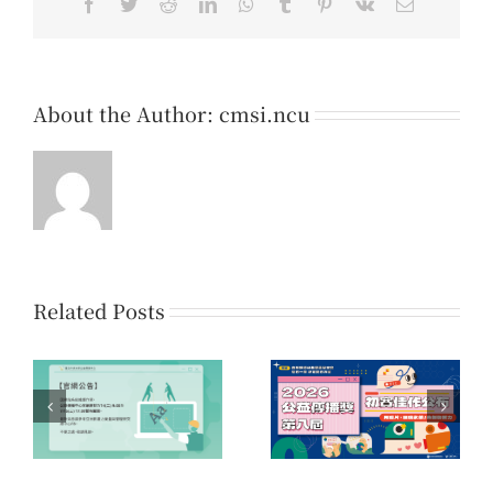
Facebook
Twitter
Reddit
LinkedIn
WhatsApp
Tumblr
Pinterest
Vk
Email
About the Author:
cmsi.ncu
Related Posts
系
第16屆「您的一票，決
第八屆公益傳播獎 初賽
時
定愛的力量」公益傳播
佳作名單公告
領域提案開放公告