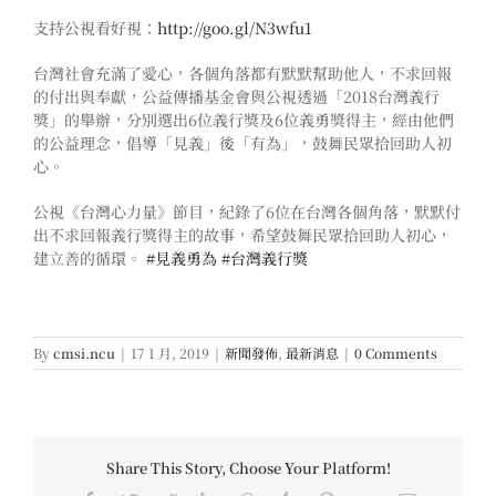
支持公視看好視：
http://goo.gl/N3wfu1
台灣社會充滿了愛心，各個角落都有默默幫助他人，不求回報
的付出與奉獻，公益傳播基金會與公視透過「2018台灣義行
獎」的舉辦，分別選出6位義行獎及6位義勇獎得主，經由他們
的公益理念，倡導「見義」後「有為」，鼓舞民眾拾回助人初
心。
公視《台灣心力量》節目，紀錄了6位在台灣各個角落，默默付
出不求回報義行獎得主的故事，希望鼓舞民眾拾回助人初心，
建立善的循環。
#見義勇為
#台灣義行獎
By
cmsi.ncu
|
17 1 月, 2019
|
新聞發佈
,
最新消息
|
0 Comments
Share This Story, Choose Your Platform!