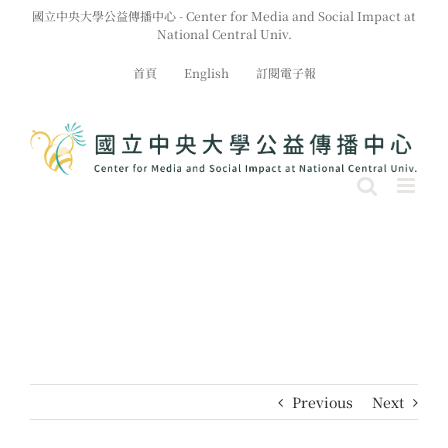
Skip
國立中央大學公益傳播中心 - Center for Media and Social Impact at
to
National Central Univ.
content
首頁
English
訂閱電子報
Previous
Next