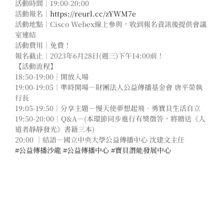
活動時間｜19:00-20:00
活動報名｜
https://reurl.cc/zYWM7e
活動地點｜Cisco Webex線上參與，收到報名資訊後提供會議
室連結
活動費用｜免費！
報名截止｜2023年6月28日(週三)下午14:00前！
【活動流程】
18:50-19:00｜開放入場
19:00-19:05｜準時開場－財團法人公益傳播基金會 唐平榮執
行長
19:05-19:50｜分享主題－慢天使夢想起飛．勇寶貝生活自立
19:50-20:00｜Q&A－(本環節同步進行有獎徵答，將贈送《人
道者靜靜發光》書籍三本)
20:00 ｜結語－國立中央大學公益傳播中心 沈建文主任
#公益傳播沙龍
#公益傳播中心
#寶貝潛能發展中心