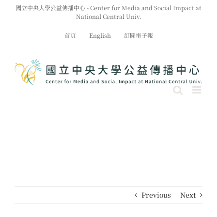
Skip
國立中央大學公益傳播中心 - Center for Media and Social Impact at
to
National Central Univ.
content
首頁
English
訂閱電子報
Previous
Next