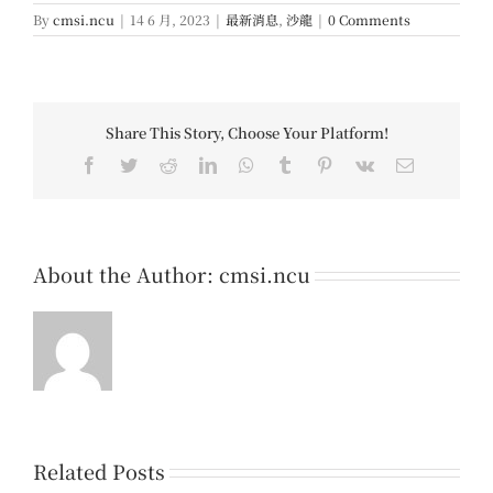
By
cmsi.ncu
|
14 6 月, 2023
|
最新消息
,
沙龍
|
0 Comments
Share This Story, Choose Your Platform!
Facebook
Twitter
Reddit
LinkedIn
WhatsApp
Tumblr
Pinterest
Vk
Email
About the Author:
cmsi.ncu
Related Posts