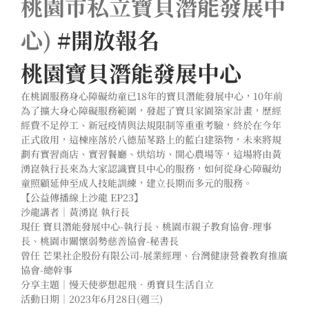
桃園市私立寶貝潛能發展中
心)
#開放報名
桃園寶貝潛能發展中心
在桃園服務身心障礙幼童已18年的寶貝潛能發展中心，10年前
為了擴大身心障礙服務範圍，發起了寶貝家園築家計畫，歷經
經費不足停工、新冠疫情與法規限制等重重考驗，終於在今年
正式啟用，這棟座落於八德茄苳路上的藍白建築物，未來將規
劃有實習商店、實習餐廳、烘焙坊、開心農場等，這場將由黃
湧崑執行長來為大家認識寶貝中心的服務，如何從身心障礙幼
童照顧延伸至成人技能訓練，建立長期而多元的服務。
【公益傳播線上沙龍 EP23】
沙龍講者｜黃湧崑 執行長
現任 寶貝潛能發展中心-執行長、桃園市親子教育協會-理事
長、桃園市關懷弱勢慈善協會-秘書長
曾任 芒果社企股份有限公司-展業經理、台灣健康營養教育推廣
協會-總幹事
分享主題｜慢天使夢想起飛．勇寶貝生活自立
活動日期｜2023年6月28日(週三)