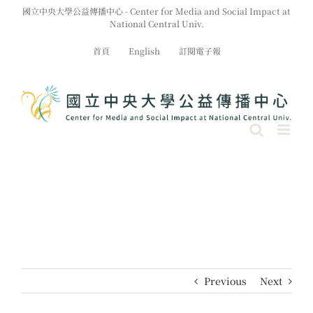
Skip
國立中央大學公益傳播中心 - Center for Media and Social Impact at
to
National Central Univ.
content
首頁
English
訂閱電子報
Previous
Next