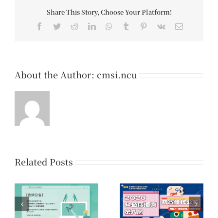
Share This Story, Choose Your Platform!
Facebook
Twitter
Reddit
LinkedIn
WhatsApp
Tumblr
Pinterest
Vk
Email
About the Author:
cmsi.ncu
Related Posts
系
第16屆「您的一票，決
第八屆公益傳播獎 初賽
時
定愛的力量」公益傳播