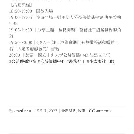
【活動流程】
18:50-19:00｜開放入場
19:00-19:05｜準時開場－財團法人公益傳播基金會 唐平榮執
行長
19:05-19:50 ｜分享主題－翻轉障礙，醫務社工溫暖世界的角
落
19:50-20:00｜Q&A－(註：沙龍會進行有獎徵答活動贈送三
名”人道者靜靜發光”書籍)
20:00 ｜結語－國立中央大學公益傳播中心 沈建文主任
#公益傳播沙龍
#公益傳播中心
#醫務社工
#小太陽社工師
By
cmsi.ncu
|
15 5 月, 2023
|
最新消息
,
沙龍
|
0 Comments