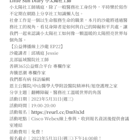
Little Sun Diary 小太陽社工師
小太陽社工師瑀庭，除了一般醫務社工身份外，平時樂於寫作
不定期在網路上分享社工知識懶人包。
社會工作是一個以生命服務生命的職業，本月的沙龍將透過醫
務社工的視角，看見身障者是如何與自己的障礙和平共處，讓
我們一起來認識小太陽社工如何像一顆溫暖的太陽照亮世界每
個角落。
【公益傳播線上沙龍 EP22】
沙龍講者｜邱瑀庭 Jessie
北部區域醫院社工師
善耕365公益媒合平台 專欄作家
奔騰思潮 專欄作家
我們都有病 採訪編輯
恩主公醫院/中山醫學大學附設醫院精神科/旭登護理之家
分享主題｜翻轉障礙，醫務社工溫暖世界的角落
活動日期｜2023年5月31日(週三)
活動時間｜19:00-20:00
活動報名｜
https://reurl.cc/DmVn3d
活動地點｜Cisco Webex線上參與，收到報名資訊後提供會議
室連結
活動費用｜免費！
報名截止｜2023年5月31日(週三)下午14:00前！