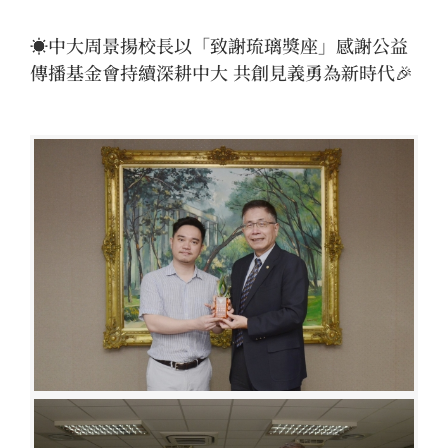
☀️中大周景揚校長以「致謝琉璃獎座」感謝公益
傳播基金會持續深耕中大 共創見義勇為新時代🎉