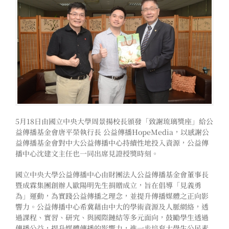
5月18日由國立中央大學周景揚校長頒發「致謝琉璃獎座」給公
益傳播基金會唐平榮執行長 公益傳播HopeMedia，以感謝公
益傳播基金會對中大公益傳播中心持續性地投入資源，公益傳
播中心沈建文主任也一同出席見證授獎時刻。
國立中央大學公益傳播中心由財團法人公益傳播基金會董事長
暨成霖集團創辦人歐陽明先生捐贈成立，旨在倡導「見義勇
為」運動，為實踐公益傳播之理念，並提升傳播媒體之正向影
響力。公益傳播中心希冀藉由中大的學術資源及人脈網絡，透
過課程、實習、研究、與國際鏈結等多元面向，鼓勵學生透過
傳播公益，提升媒體傳播的影響力，進一步培育大學生公民素