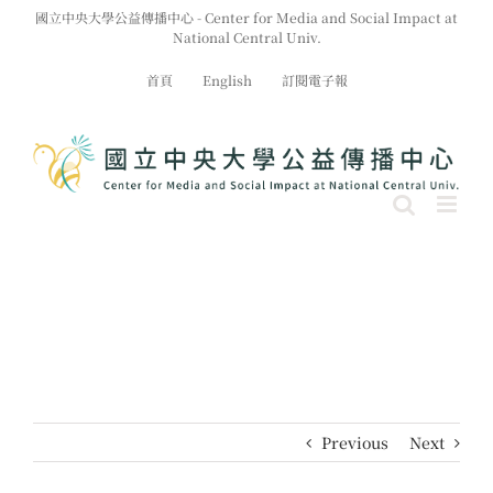
Skip
國立中央大學公益傳播中心 - Center for Media and Social Impact at
to
National Central Univ.
content
首頁
English
訂閱電子報
Previous
Next